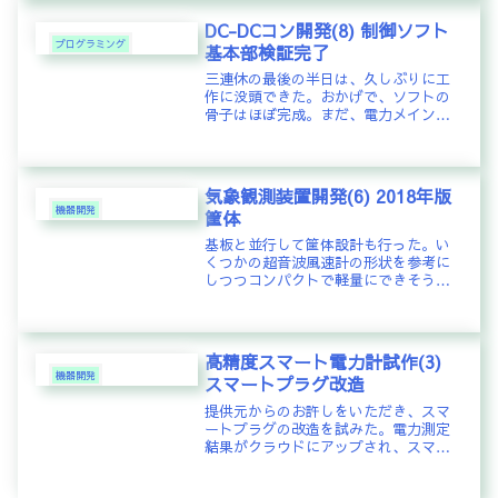
までも試作段階のものであるが4セット
を納品した。評価結果が良けれ...
DC-DCコン開発(8) 制御ソフト
プログラミング
基本部検証完了
三連休の最後の半日は、久しぶりに工
作に没頭できた。おかげで、ソフトの
骨子はほぼ完成。まだ、電力メインロ
ードとは接続していないものの、入力
電圧、出力電圧、出力電流の値をボリ
ューム(写真中央に縦に三つ並んだ青丸
の部品)でシミュレーションして、定...
気象観測装置開発(6) 2018年版
機器開発
筐体
基板と並行して筐体設計も行った。い
くつかの超音波風速計の形状を参考に
しつつコンパクトで軽量にできそうな
タイプを試行した。GPS受信モジュー
ルを上部に配置できることも想定して
検討を進めた。結果、以下のような変
遷をたどった。試作1:センサ干渉分...
高精度スマート電力計試作(3)
機器開発
スマートプラグ改造
提供元からのお許しをいただき、スマ
ートプラグの改造を試みた。電力測定
結果がクラウドにアップされ、スマホ
で確認できる機能を実現しようとする
と、一般的には2～3万円の機器を購入