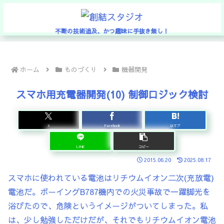
不断の技術追及、かつ趣味に手抜き無し！
ホーム
ものづくり
機器開発
スマホ用充電器開発(10) 制御ロジック検討
X
Facebook
はてブ
LINE
コピー
2015.06.20
2025.08.17
スマホに使われている電池はリチウムイオン二次(充放電)
電池だ。ボーイングB787機内での火災事故で一躍脚光を
浴びたので、危険というイメージがついてしまった。私
は、少し勉強しただけだが、それでもリチウムイオン電池