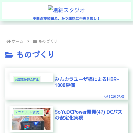
不断の技術追及、かつ趣味に手抜き無し！
ホーム
ものづくり
ものづくり
みんカラユーザ様によるHBR-
鉛蓄電池延命再生
1000評価
2026.07.03
SoYuDCPower開発(47) DCバス
オフグリッド直流電力
の安定化実現