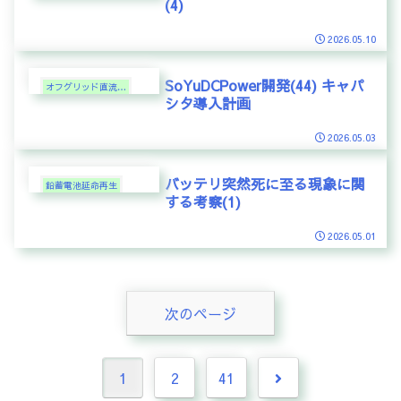
(4)
2026.05.10
SoYuDCPower開発(44) キャパ
オフグリッド直流電力
シタ導入計画
2026.05.03
バッテリ突然死に至る現象に関
鉛蓄電池延命再生
する考察(1)
2026.05.01
次のページ
次
1
2
41