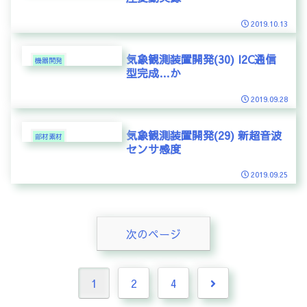
2019.10.13
気象観測装置開発(30) I2C通信
機器開発
型完成…か
2019.09.28
気象観測装置開発(29) 新超音波
部材素材
センサ感度
2019.09.25
次のページ
次
1
2
4