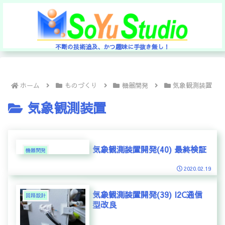
不断の技術追及、かつ趣味に手抜き無し！
ホーム
ものづくり
機器開発
気象観測装置
気象観測装置
気象観測装置開発(40) 最終検証
機器開発
2020.02.19
気象観測装置開発(39) I2C通信
回路設計
型改良