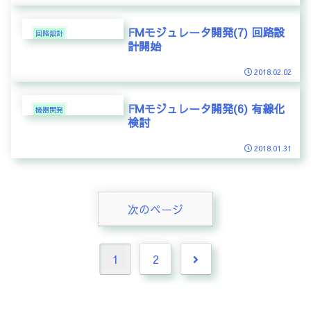
FMモジュレータ開発(7) 回路設
回路設計
計開始
2018.02.02
FMモジュレータ開発(6) 有線化
機器開発
検討
2018.01.31
次のページ
次
1
2
へ