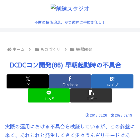
不断の技術追及、かつ趣味に手抜き無し！
ホーム
ものづくり
機器開発
DCDCコン開発(86) 早朝起動時の不具合
X
Facebook
はてブ
LINE
コピー
2015.08.26
2025.09.19
実際の運用における不具合を検証しているが、この終盤に
来て、あれこれと発生してきて少々うんざりモードであ