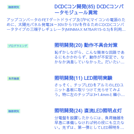
DCDCコン開発(85) DCDCコンバ
機器開発
ータモジュール異常
アップコンバータのFETゲートドライブ及びPICマイコンの電源のた
めに、太陽光パネル発電24～30Vから15Vを作るためにDCDCコンバ
ータタイプの三端子レギュレータ(MINMAX M78AR15-0.5)を利用し
ている。一般的な三端子レギ...
照明開発(20) 動作不具合対策
プログラミング
恥ずかしながら、こんな簡単な回路であ
るにもかかわらず、動作が不安定で、な
かなか消息していなかった。だいたい
は、電源を入れた直後には設計通りの動
作をするのだが、その後、徐々におかし
な動作になると言うもの。しかし、場合
照明開発(11) LED照明実験
負荷機器
によっては、電源投入直後に...
さっそく、チップLEDをアルミのLEDユ
ニット基板に取りつけて光らせてみよ
う。特に左のチップは3×1.4mmと極小サ
イズ。ピンセットでつまんで半田ごてを
当てて、ちょっと曲ったから直そうとし
たら無残にも2つに割れてしまった。。。
照明開発(24) 直流LED照明点灯
機器開発
オーマイガ！な...
分電盤を設置したからには、負荷機器を
早急に準備しなければ何の役にも立たな
い。先ずは、第一弾としてLED照明をテ
スト的に始める事にする。利用するのは