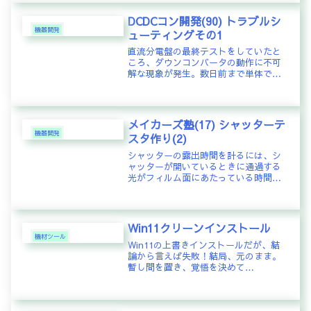
はあるはずがない。何か落とし穴があ
るに違いない。案の定、出力電圧が
DCDCコン開発(90) トラブルシ
下...
機器開発
ューティングその1
直流分電盤の最終テストをしていたと
ころ、ダウンコンバータの動作に不可
解な現象が発生。数日前まで単体で動
かしていたところ、特に問題は無かっ
たのだが・・・テストは、2台ずつある
ダウンコンバータとアップコンバータ
をそれぞれ1台ずつ同時に動かして、...
メイカーズ塾(17) シャッターテ
機器開発
スタ作り(2)
シャッターの露出時間を計るには、シ
ャッターが開いているときに通過する
光がフィルム面にあたっている時間を
測定すればよい。カメラのシャッター
には、レンズシャッターとフォーカル
プレーンシャッターの2種類があるらし
い。レンズシャッターはレンズに見
Win11クリーンインストール
込...
機材ツール
Win11の上書きインストールだが、結
論から言えば失敗！結局、元のまま。
暫し間を置き、覚悟を決めて
Windows11 24H2 をクリーンインスト
ールする事に！不安定な状態のまま数
日を費やしてしまったが、このままず