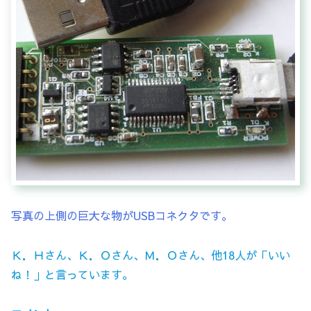
写真の上側の巨大な物がUSBコネクタです。
Ｋ．Ｈさん、Ｋ．Ｏさん、Ｍ．Ｏさん、他18人が「いい
ね！」と言っています。