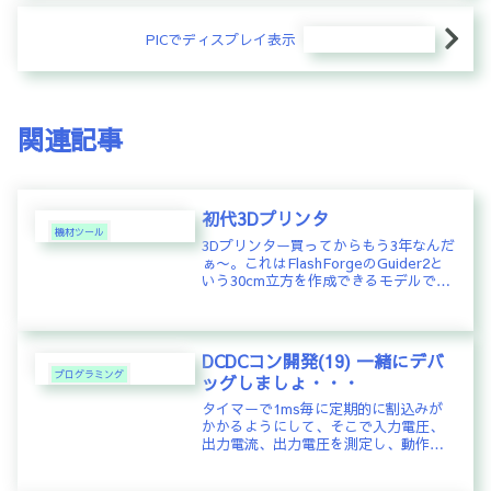
PICでディスプレイ表示
関連記事
初代3Dプリンタ
機材ツール
3Dプリンター買ってからもう3年なんだ
ぁ〜。これはFlashForgeのGuider2と
いう30cm立方を作成できるモデルでよ
く働いてくれました。が、いかんせん
図体デカくて場所塞ぎになるので、こ
れは私と同様個人事業で3D造形を行っ
ている方に...
DCDCコン開発(19) 一緒にデバ
プログラミング
ッグしましょ・・・
タイマーで1ms毎に定期的に割込みが
かかるようにして、そこで入力電圧、
出力電流、出力電圧を測定し、動作モ
ード制御するように変更したら、一発
で動いてしまった。。。。そんなこと