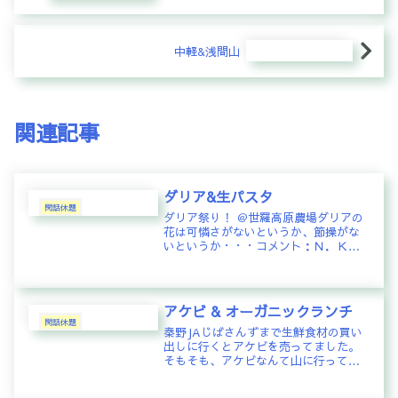
中軽&浅間山
関連記事
ダリア&生パスタ
閑話休題
ダリア祭り！ ＠世羅高原農場ダリアの
花は可憐さがないというか、節操がな
いというか・・・コメント：Ｎ．Ｋ：
あら、広島？出張ですか？創結マスタ
ー：いえいえ、遅い夏休みです。Ｎ．
Ｋ：そうだったんですね。夏休み楽し
んで下さい✌️Ｍ．Ｉ：そこのアナタ...
アケビ & オーガニックランチ
閑話休題
秦野JAじばさんずまで生鮮食材の買い
出しに行くとアケビを売ってました。
そもそも、アケビなんて山に行って採
ってくるものと思ってましたが、最近
はそんな山もほとんどなくなって久し