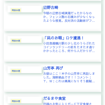
く。懐かしくて買ってしまいました。
コメント：Ｍ．Ｉ：あけび、、食べ
辺野古崎
た...
閑話休題
今朝の辺野古崎満潮だったからなの
か、フェンス際の石積みが少なくなっ
たような感覚。反対派の活動家がフェ
ンスへの近づきを制限するためにこう
したのか。以前はたくさんあったフェ
ンスの反対メッセージはほとんど撤去
されきれいになってました。以前との
「凪のお暇」ロケ遭遇！
微妙...
閑話休題
小田急線鶴川駅の少し北のうらぶれた
コインランドリーの前をたまたま通り
かかったところ、何やら人だかりが。
ごついカメラ持ったスタッフなどから
何かドラマのロケか？？？と思いなが
らランドリーの中を見ると、ドラマ内
で頭クルクルにした主人公役の黒木華
山芳亭 再び
さ...
閑話休題
お昼はここ！米子の山芳亭に再訪しま
した。海鮮絶品です！！コメント：
Ｔ．Ｗ：これは痛風になりそう創結マ
スター：あはは・・・それは大丈夫
だるまや食堂
閑話休題
田端のお気に入りガード下定食屋さ