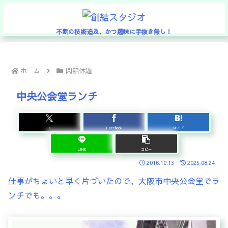
不断の技術追及、かつ趣味に手抜き無し！
ホーム
閑話休題
中央公会堂ランチ
X
Facebook
はてブ
LINE
コピー
2016.10.13
2025.08.24
仕事がちょいと早く片づいたので、大阪市中央公会堂でラ
ンチでも。。。