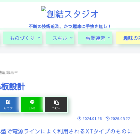
不断の技術追及、かつ趣味に手抜き無し！
ものづくり
スキル
事業運営
趣味の
池延命再生
号基板設計
はてブ
LINE
コピー
2024.01.26
2026.05.22
小型で電源ラインによく利用されるXTタイプのものに