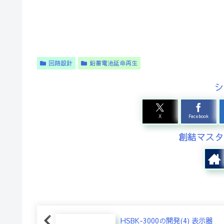
回路設計
鉛蓄電池延命再生
シ
X
Facebook
創結マスタ
HSBK-3000の開発(4) 表示器