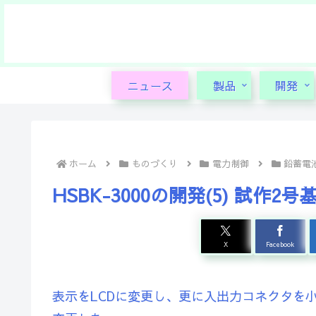
ニュース
製品
開発
ホーム
ものづくり
電力制御
鉛蓄電
HSBK-3000の開発(5) 試作2
X
Facebook
表示をLCDに変更し、更に入出力コネクタを