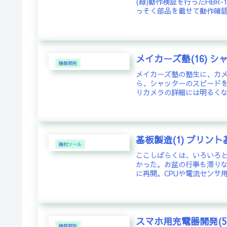
(緑)動作検証を行ったHBR
っそく部品を載せて動作確認
メイカーズ塾(16) シ
機器開発
メイカーズ塾の塾生に、カ
ら、シャッターのスピード
りカメラの詳細には明るくな
基板製造(1) プリン
機材ツール
ここしばらくは、いろいろ
かった。お盆の行事も滞り
に再開。CPUや電流センサ用
スマホ用充電器開発(5
機器開発