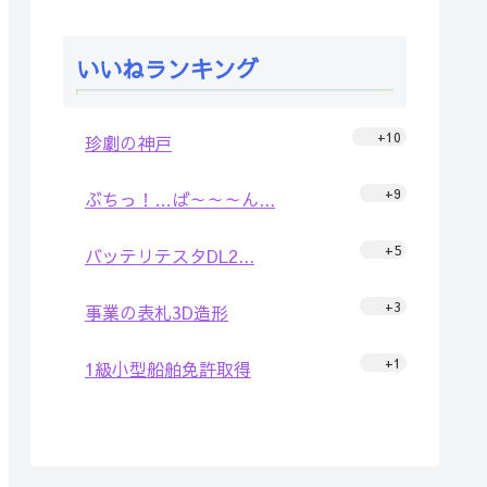
いいねランキング
+10
珍劇の神戸
+9
ぶちっ！…ば～～～ん...
+5
バッテリテスタDL2...
+3
事業の表札3D造形
+1
1級小型船舶免許取得