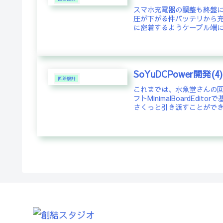
スマホ充電器の調整も終盤に
圧が下がる件バッテリから
に密着するようケーブル端に
SoYuDCPower開発
回路設計
これまでは、水魚堂さんの回
フトMinimalBoardE
さくっと引き渡すことができ