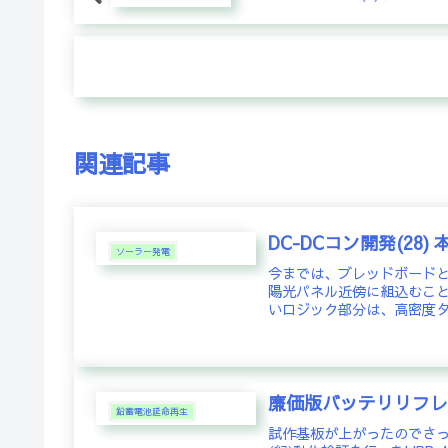
関連記事
DC-DCコン開発(28
ソーラー発電
今までは、ブレッドボード
陽光パネル近傍に組込むこ
いロジック部分は、高密度タ
廉価版バッテリリフレ
鉛蓄電池延命再生
試作基板が上がったのでさっそ