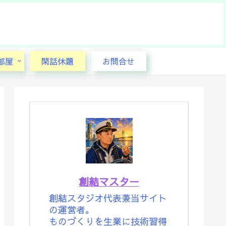
部屋
閑話休題
お問合せ
創結マスター
創結スタジオ代表兼当サイト
の運営者。
ものづくりを生業に技術習得