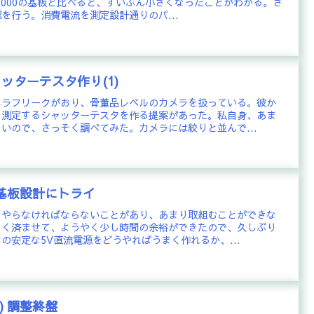
-1000の基板と比べると、ずいぶん小さくなったことがわかる。さ
を行う。消費電流を測定設計通りのパ...
ャッターテスタ作り(1)
メラフリークがおり、骨董品レベルのカメラを扱っている。彼か
を測定するシャッターテスタを作る提案があった。私自身、あま
いので、さっそく調べてみた。カメラには絞りと並んで...
ト基板設計にトライ
とやらなければならないことがあり、あまり取組むことができな
なく済ませて、ようやく少し時間の余裕ができたので、久しぶり
の安定な5V直流電源をどうやればうまく作れるか、...
) 調整終盤