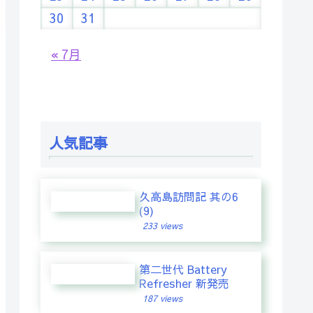
30
31
« 7月
人気記事
久高島訪問記 其の6
(9)
233 views
第二世代 Battery
Refresher 新発売
187 views