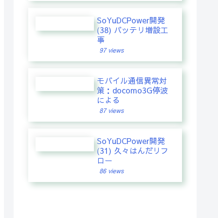
SoYuDCPower開発
(38) バッテリ増設工
事
97 views
モバイル通信異常対
策：docomo3G停波
による
87 views
SoYuDCPower開発
(31) 久々はんだリフ
ロー
86 views