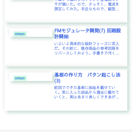
サが届いた。ので、さっそく、電流を
測定してみた。手近なもので、縦型扇
風機があったので、波形をオシロで確
認してみた。そのために、延長コード
を細工して、クランプセンサをセット
した治具を作成。先ずは、風量を弱
FMモジュレータ開発(7) 回路設
で。...
回路設計
計開始
いよいよ具体的な設計フェーズに突入
だ。その前に、既存商品の参考回路を
リバースしてみよう。手書きで汚くて
申し訳ないが、非常にシンプルな回路
だ。これをデータシートに出ているリ
ファレンス回路を比べると、ほぼほぼ
そのままであることが判明。中国製品
基板の作り方 パタン起こし法
で...
回路設計
(3)
前回でできた基板に部品を載せてい
く。気に入った部品から適当に載せて
いくと、実はあまり美しくできあがら
ない。部品の載せ方にも、基本的な方
法がある。User comments先ずは、背
の低い表面実装部品をはんだ付する。
表面実装タイプで、抵抗、コ...