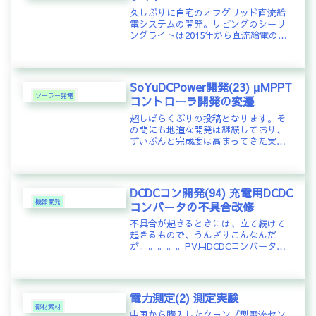
久しぶりに自宅のオフグリッド直流給
電システムの開発。リビングのシーリ
ングライトは2015年から直流給電の
DC48Vで運用してきた。AC100Vの蛍光
灯と別にDC48VのLEDライトを自作し
ていた。第1期と第2期はLEDモジュー
ルを強力なタイ...
SoYuDCPower開発(23) μMPPT
ソーラー発電
コントローラ開発の変遷
超しばらくぶりの投稿となります。そ
の間にも地道な開発は継続しており、
ずいぶんと完成度は高まってきた実感
はありますが、いかんせん、ソーラー
パネルの出力電力制御装置は高温環境
下での動作となるため、寿命が2年ほど
であることが大きな課題となってま
DCDCコン開発(94) 充電用DCDC
す...
機器開発
コンバータの不具合改修
不具合が起きるときには、立て続けて
起きるもので、うんざりこんなんだ
が。。。。。PV用DCDCコンバータが
ようやく完成し、常時運転に入る準備
を進めている。太陽光パネルは日中し
か発電しないので、夜間のために鉛蓄
電池を連携させる。直流給電は主に
電力測定(2) 測定実験
自...
部材素材
中国から購入したクランプ型電流セン