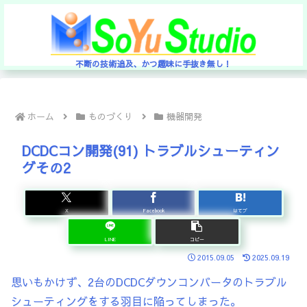
不断の技術追及、かつ趣味に手抜き無し！
ホーム
ものづくり
機器開発
DCDCコン開発(91) トラブルシューティン
グその2
X
Facebook
はてブ
LINE
コピー
2015.09.05
2025.09.19
思いもかけず、2台のDCDCダウンコンバータのトラブル
シューティングをする羽目に陥ってしまった。