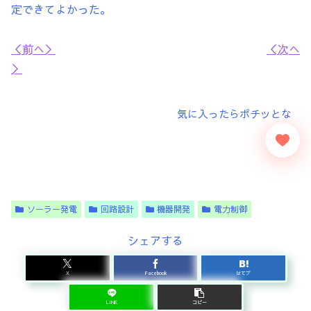
定できてよかった。
＜前へ＞
＜次へ
＞
ソーラー発電
回路設計
機器開発
電力制御
シェアする
X
Facebook
はてブ
LINE
コピー