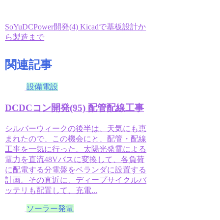
SoYuDCPower開発(4) Kicadで基板設計か
ら製造まで
関連記事
設備電設
DCDCコン開発(95) 配管配線工事
シルバーウィークの後半は、天気にも恵
まれたので、この機会にと、配管・配線
工事を一気に行った。太陽光発電による
電力を直流48Vバスに変換して、各負荷
に配電する分電盤をベランダに設置する
計画。その直近に、ディープサイクルバ
ッテリも配置して、充電...
ソーラー発電