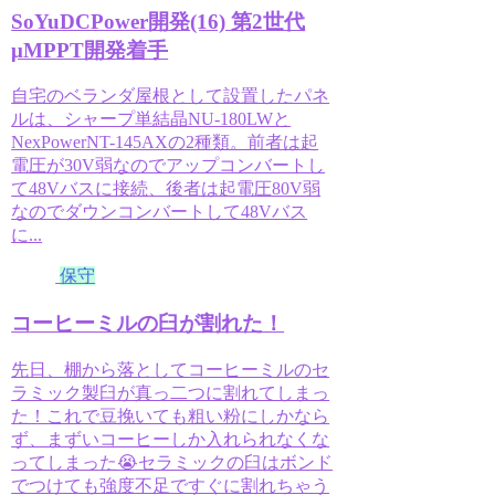
SoYuDCPower開発(16) 第2世代
μMPPT開発着手
自宅のベランダ屋根として設置したパネ
ルは、シャープ単結晶NU-180LWと
NexPowerNT-145AXの2種類。前者は起
電圧が30V弱なのでアップコンバートし
て48Vバスに接続、後者は起電圧80V弱
なのでダウンコンバートして48Vバス
に...
保守
コーヒーミルの臼が割れた！
先日、棚から落としてコーヒーミルのセ
ラミック製臼が真っ二つに割れてしまっ
た！これで豆挽いても粗い粉にしかなら
ず、まずいコーヒーしか入れられなくな
ってしまった😭セラミックの臼はボンド
でつけても強度不足ですぐに割れちゃう