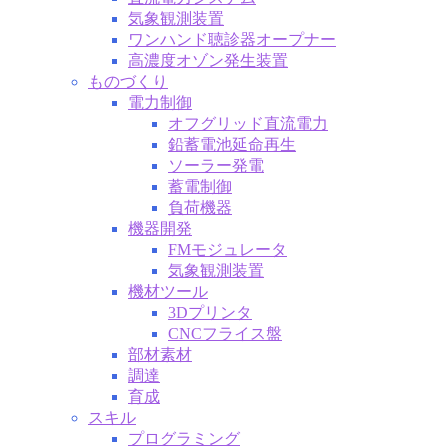
気象観測装置
ワンハンド聴診器オープナー
高濃度オゾン発生装置
ものづくり
電力制御
オフグリッド直流電力
鉛蓄電池延命再生
ソーラー発電
蓄電制御
負荷機器
機器開発
FMモジュレータ
気象観測装置
機材ツール
3Dプリンタ
CNCフライス盤
部材素材
調達
育成
スキル
プログラミング