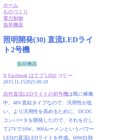
ホーム
ものづくり
電力制御
負荷機器
照明開発(30) 直流LEDライ
ト2号機
負荷機器
X
Facebook
はてブ
LINE
コピー
2015.11.15
2025.09.18
自作直流LEDライトの初号機
は既に稼働
中。48V直結タイプなので、汎用性が低
い。より汎用性を高めるために、DCDC
コンバータを開発したので、それを介し
て27Vで10W、900ルーメンというパワー
LEDの直流LEDライトを作成。60W白熱