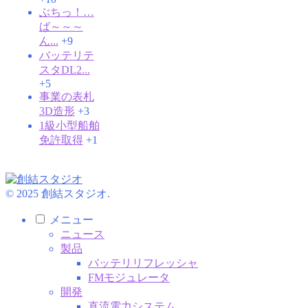
ぶちっ！…
ば～～～
ん...
+9
バッテリテ
スタDL2...
+5
事業の表札
3D造形
+3
1級小型船舶
免許取得
+1
© 2025 創結スタジオ.
メニュー
ニュース
製品
バッテリリフレッシャ
FMモジュレータ
開発
直流電力システム