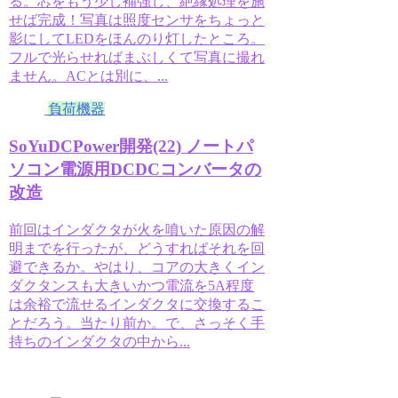
る。芯をもう少し補強し、絶縁処理を施
せば完成！写真は照度センサをちょっと
影にしてLEDをほんのり灯したところ。
フルで光らせればまぶしくて写真に撮れ
ません。ACとは別に、...
負荷機器
SoYuDCPower開発(22) ノートパ
ソコン電源用DCDCコンバータの
改造
前回はインダクタが火を噴いた原因の解
明までを行ったが、どうすればそれを回
避できるか。やはり、コアの大きくイン
ダクタンスも大きいかつ電流を5A程度
は余裕で流せるインダクタに交換するこ
とだろう。当たり前か。で、さっそく手
持ちのインダクタの中から...