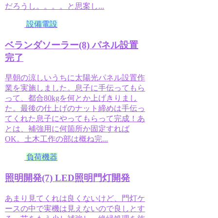
だろうし。。。。と思案し...
設備電設
ベランダソーラー(8) パネル設置
完了
早朝の涼しいうちに太陽光パネル設置作
業を実施しました。息子に手伝ってもら
って、都合80kgを何とか上げきりまし
た。最後の仕上げのナット締めは手伝っ
てくれた息子にやってもらって完成！あ
とは、補強用に何箇所か固定すれば
OK。土木工作の部は概ね完...
負荷機器
照明開発(7) LED照明門灯開発
あまり見てくれは良くないけど、門灯ケ
ースの中で実機は見えないので良しとす