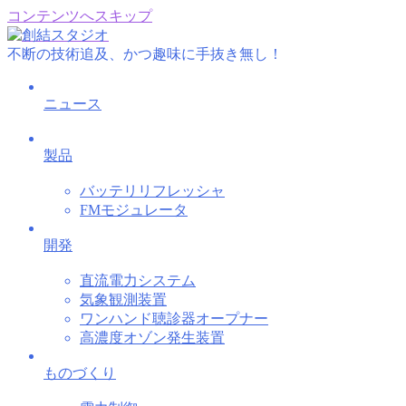
コンテンツへスキップ
不断の技術追及、かつ趣味に手抜き無し！
ニュース
製品
バッテリリフレッシャ
FMモジュレータ
開発
直流電力システム
気象観測装置
ワンハンド聴診器オープナー
高濃度オゾン発生装置
ものづくり