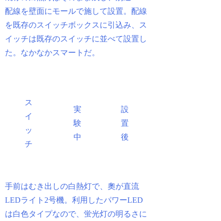
配線を壁面にモールで施して設置。配線
を既存のスイッチボックスに引込み、ス
イッチは既存のスイッチに並べて設置し
た。なかなかスマートだ。
ス
実
設
イ
験
置
ッ
中
後
チ
手前はむき出しの白熱灯で、奧が直流
LEDライト2号機。利用したパワーLED
は白色タイプなので、蛍光灯の明るさに