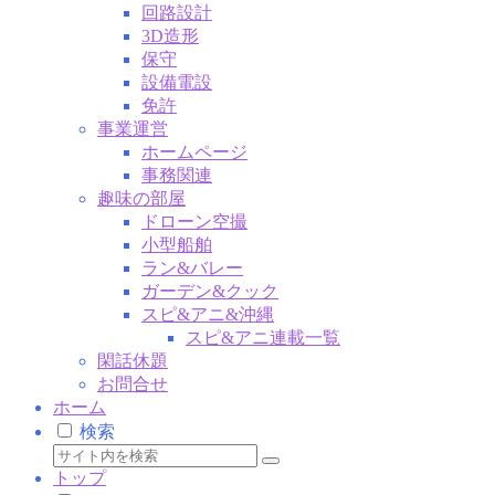
回路設計
3D造形
保守
設備電設
免許
事業運営
ホームページ
事務関連
趣味の部屋
ドローン空撮
小型船舶
ラン&バレー
ガーデン&クック
スピ&アニ&沖縄
スピ&アニ連載一覧
閑話休題
お問合せ
ホーム
検索
トップ