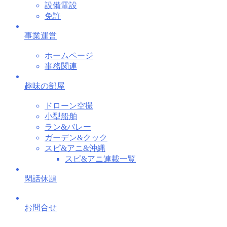
設備電設
免許
事業運営
ホームページ
事務関連
趣味の部屋
ドローン空撮
小型船舶
ラン&バレー
ガーデン&クック
スピ&アニ&沖縄
スピ&アニ連載一覧
閑話休題
お問合せ