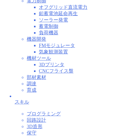
電力制御
オフグリッド直流電力
鉛蓄電池延命再生
ソーラー発電
蓄電制御
負荷機器
機器開発
FMモジュレータ
気象観測装置
機材ツール
3Dプリンタ
CNCフライス盤
部材素材
調達
育成
スキル
プログラミング
回路設計
3D造形
保守