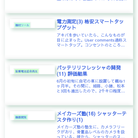
めば、プログラムとおりに動いてくれ
る優れもの。周辺回路の種類によっ
て、色々な種類がある。こいつに、プ
ログラムを焼込むツールがPI...
電力測定(3) 格安スマートタッ
機材ツール
プゲット
アキバを歩いていたら、こんなものが
目に止まった。User comments通称ス
マートタップ。コンセントのところに
設置すれば、そこに接続された家電の
消費電力を測定して表示してくれると
いうもの。スマートタップなら、それ
で終わりだが、こいつはさ...
バッテリリフレッシャの開発
鉛蓄電池延命再生
(11) 評価結果
6月の初旬に自宅の車に設置して概ね1
ヶ月半。その間に、姫路、小諸、松本
と3回も遠出したので、2千キロ程度は
走っただろうか。そんなタイミングで
車の6ヶ月点検がやってきた。車を購入
したのが、昨年の1月末なので、バッテ
リーは1年半使っていることに...
メイカーズ塾(16) シャッターテ
機器開発
スタ作り(1)
メイカーズ塾の塾生に、カメラフリー
クがおり、骨董品レベルのカメラを扱
っている。彼から、シャッターのスピ