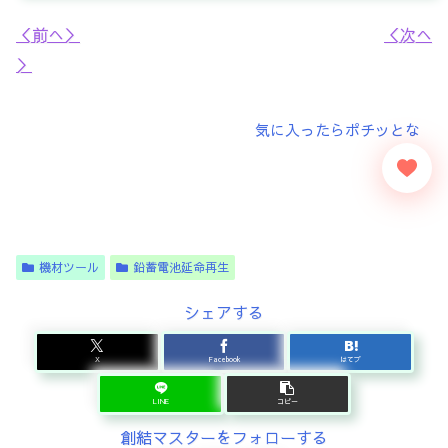
＜前へ＞
＜次へ
＞
機材ツール
鉛蓄電池延命再生
シェアする
X
Facebook
はてブ
LINE
コピー
創結マスターをフォローする