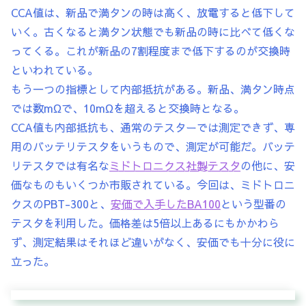
CCA値は、新品で満タンの時は高く、放電すると低下して
いく。古くなると満タン状態でも新品の時に比べて低くな
ってくる。これが新品の7割程度まで低下するのが交換時
といわれている。
もう一つの指標として内部抵抗がある。新品、満タン時点
では数mΩで、10mΩを超えると交換時となる。
CCA値も内部抵抗も、通常のテスターでは測定できず、専
用のバッテリテスタをいうもので、測定が可能だ。バッテ
リテスタでは有名な
ミドトロニクス社製テスタ
の他に、安
価なものもいくつか市販されている。今回は、ミドトロニ
クスのPBT-300と、
安価で入手したBA100
という型番の
テスタを利用した。価格差は5倍以上あるにもかかわら
ず、測定結果はそれほど違いがなく、安価でも十分に役に
立った。