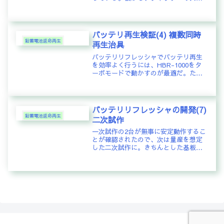
ードを測定するシャッターテスタを作
る提案があった。私自身、あまりカメ
ラの詳細には明るくないので、さっそ
く調べてみた。カメラには絞りと並ん
バッテリ再生検証(4) 複数同時
で...
鉛蓄電池延命再生
再生治具
バッテリリフレッシャでバッテリ再生
を効率よく行うには、HBR-1000をタ
ーボモードで動かすのが最適だ。た
だ、バッテリは充電をしない状態だと
13Vより下がってしまい、HBR-1000は
エコモードでの動作となる。強制的に
ターボモードで動作させ...
バッテリリフレッシャの開発(7)
鉛蓄電池延命再生
二次試作
一次試作の2台が無事に安定動作するこ
とが確認されたので、次は量産を想定
した二次試作に。きちんとした基板を
作成して表面実装の部品もできるだけ
利用し、コストダウンを図りつつ、調
整を不要とすることを目的に。パタン
はフリーの水魚堂さんのMBEを利用...