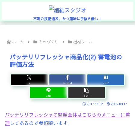
不断の技術追及、かつ趣味に手抜き無し！
ホーム
ものづくり
機材ツール
バッテリリフレッシャ商品化(2) 蓄電池の
評価方法
X
Facebook
はてブ
LINE
コピー
2017.11.02
2025.09.17
バッテリリフレッシャの開発全体はこちらのメニューに整
理
してあるので参照願います。