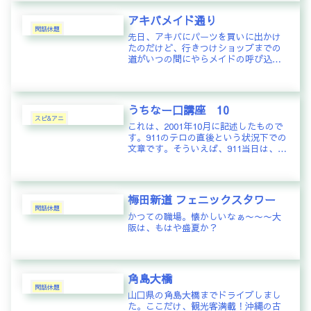
アキバメイド通り
閑話休題
先日、アキバにパーツを買いに出かけ
たのだけど、行きつけショップまでの
道がいつの間にやらメイドの呼び込み
通りに変貌していた。あからさまにカ
メラを向けるわけにもいかないので雰
囲気だけ…
うちなー口講座 10
スピ&アニ
これは、2001年10月に記述したもので
す。911のテロの直後という状況下での
文章です。そういえば、911当日は、私
は大阪に出張中でホテルでニュースを
見ていました。情報が錯綜している中
で2機目がぶつかったところを生中継し
ている映像を見て衝撃...
梅田新道 フェニックスタワー
閑話休題
かつての職場。懐かしいなぁ〜〜〜大
阪は、もはや盛夏か？
角島大橋
閑話休題
山口県の角島大橋までドライブしまし
た。ここだけ、観光客満載！沖縄の古