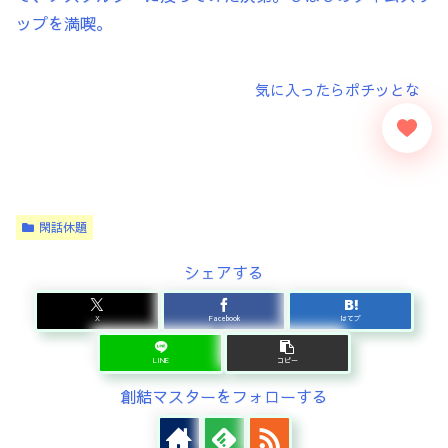
ップを満喫。
閑話休題
シェアする
X
Facebook
はてブ
LINE
コピー
創結マスターをフォローする