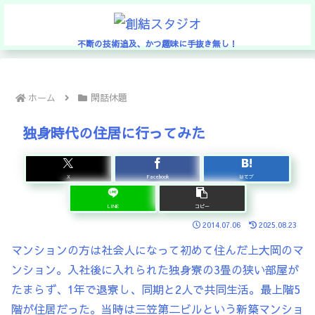
不断の技術追及、かつ趣味に手抜き無し！
ホーム
閑話休題
独身時代の住居に行ってみた
X
Facebook
はてブ
LINE
コピー
2014.07.06
2025.08.23
マンションの方は社会人になって初めて住んだ上大岡のマ
ンション。入社後に入れられた独身寮の3畳の狭い部屋が
たまらず、1年で退寮し、同期と2人で共同生活。最上階5
階が住居だった。当時は三笠第二ビルという新築マンショ