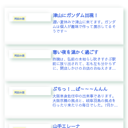
津山にガンダム出現！
閑話休題
遅い夏休みで津山に来てます。ガンダ
ムは個人が趣味で作って展示してるそ
うです～
寒い夜を温かく過ごす
閑話休題
昨晩は、弘前の木枯らし吹きすさぶ駅
前に放り出されて、右も左も分からず
に、閉店しかけのお店のおねえさまに
方角を聞いて、ようやくホテルにチェ
ックインしたのが20時過ぎ。ただ、思
ったよりも弘前の駅前は、開けていた
ので、食べるところは何とかなるだ
ぶちっ！…ば～～～んんん
ろ...
閑話休題
大阪単身赴任中の出来事であります。
大阪京橋の拠点と、岐阜羽島の拠点を
行ったり来たりの毎日でした。7月か
ら、会社の組織が大きく変わって、私
にも、重たい仕事がやってきた。その
おかげで、岐阜の仕事は、これまでよ
りは、少し、比重を下げても良いこと
山手エレーナ
に...