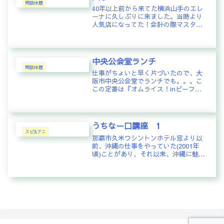
閑話休題
40年以上前から来てた横浜山手のエレ
ーナに久しぶりに来ました。当時より
人気店になってた！会計の際マスタ
ー、ママさんに「40年前、大学生のこ
ろよく来ていたんですよ～」と話した
ら「そう、もう45年になるんですよ
～」と。懐かしいお店がいつまでも
中央公会堂ランチ
あ...
閑話休題
仕事がちょいと早く片づいたので、大
阪市中央公会堂でランチでも。。。こ
この定番は『オムライス！inビーフシ
チュー』！
うちなー口講座 1
スピ&アニ
那覇市久米ワシントンホテル窓より以
前、沖縄の仕事をやっていた(2001年
頃)ことがあり、それ以来、沖縄に魅せ
られております。当時に、いろいろと
ためた情報を素に少しずつ沖縄紹介な
どしていこうと思います。記念すべき
第1回「うちなー口講座でござい...