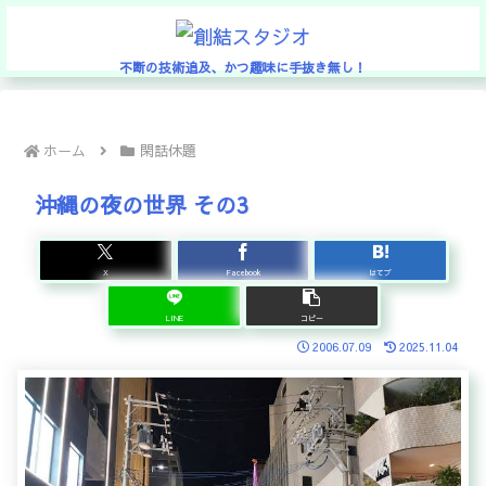
不断の技術追及、かつ趣味に手抜き無し！
ホーム
閑話休題
沖縄の夜の世界 その3
X
Facebook
はてブ
LINE
コピー
2006.07.09
2025.11.04