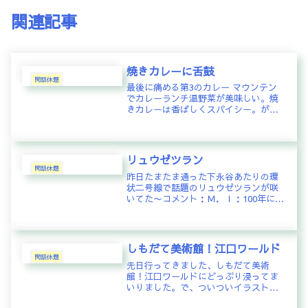
関連記事
焼きカレーに舌鼓
閑話休題
最後に痛める第3のカレー マウンテン
でカレーランチ温野菜が美味しい。焼
きカレーは香ばしくスパイシー。がっ
つりお腹いっぱい！もうすぐ春です
ね〜
リュウゼツラン
閑話休題
昨日たまたま通った下永谷あたりの環
状二号線で話題のリュウゼツランが咲
いてた〜コメント：Ｍ．Ｉ：100年に1
度の！日比谷にもあるらしーよー創結
マスター：テレビであちこち咲いてる
って言ってたけど実際に見られるとは
思ってなかったので超ラッキー😂Ｙ...
しもだて美術館！江口ワールド
閑話休題
先日行ってきました、しもだて美術
館！江口ワールドにどっぷり浸ってま
いりました。で、ついついイラスト集
フルセット買ってしまった！が、これ