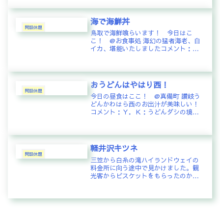
は永久に手元に置いておきたい一品間
違いなしちなみに展示場内は撮影が許
されてました。お客様はデザインをお
海で海鮮丼
仕事...
閑話休題
鳥取で海鮮喰らいます！ 今日はこ
こ！ @お食事処 海幻の猛者海老、白
イカ、堪能いたしましたコメント：
Ｈ．Ｙ：ああ、猛者海老食べたーい。
創結マスター：猛者海老のもったり感
は独特ですよねぇ〜Ｈ／Ｙ：ちょっと
値ははりますが、ココは美味しいで
おうどんはやはり西！
す。ジ...
閑話休題
今日の昼食はここ！ @真備町 讃岐う
どんかわはら西のお出汁が美味しい！
コメント：Ｙ．Ｋ：うどんダシの境目
は、名古屋あたり?だそうで。Ｍ．Ｓ：
四国に通う様になって気づいた。香川
のうどんは麺に塩が強い。全体として
は関東の茶色いうどんよりしょっぱ...
軽井沢キツネ
閑話休題
三笠から白糸の滝ハイランドウェイの
料金所に向う途中で見かけました。観
光客からビスケットをもらったのか、
道ばたでモシャモシャ食べてました。
車を脇に停めても逃げる風でもなく、
人慣れしている様子で。「キツネなど
野生動物にはえさを与えないで」とい
う...