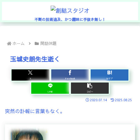
不断の技術追及、かつ趣味に手抜き無し！
ホーム
閑話休題
玉城史朗先生逝く
X
Facebook
はてブ
LINE
コピー
2020.07.14
2025.08.25
突然の訃報に言葉もなく。