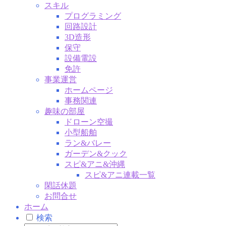
スキル
プログラミング
回路設計
3D造形
保守
設備電設
免許
事業運営
ホームページ
事務関連
趣味の部屋
ドローン空撮
小型船舶
ラン&バレー
ガーデン&クック
スピ&アニ&沖縄
スピ&アニ連載一覧
閑話休題
お問合せ
ホーム
検索