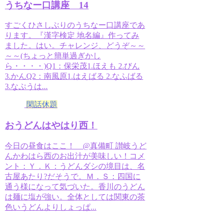
うちなー口講座 14
すごくひさしぶりのうちなー口講座であ
ります。『漢字検定 地名編』作ってみ
ました。はい。チャレンジ、どうぞ～～
～～(ちょっと簡単過ぎかし
ら・・・・)Q1：保栄茂1.ほえも 2.びん
3.かんQ2：南風原1.はえばる 2.なふばる
3.なぷうは...
閑話休題
おうどんはやはり西！
今日の昼食はここ！ @真備町 讃岐うど
んかわはら西のお出汁が美味しい！コメ
ント：Ｙ．Ｋ：うどんダシの境目は、名
古屋あたり?だそうで。Ｍ．Ｓ：四国に
通う様になって気づいた。香川のうどん
は麺に塩が強い。全体としては関東の茶
色いうどんよりしょっぱ...