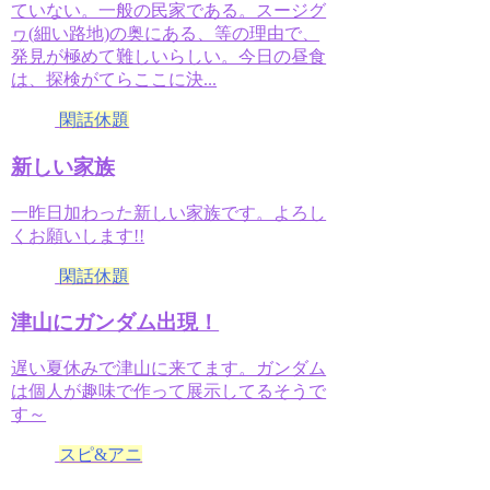
ていない。一般の民家である。スージグ
ヮ(細い路地)の奥にある、等の理由で、
発見が極めて難しいらしい。今日の昼食
は、探検がてらここに決...
閑話休題
新しい家族
一昨日加わった新しい家族です。よろし
くお願いします!!
閑話休題
津山にガンダム出現！
遅い夏休みで津山に来てます。ガンダム
は個人が趣味で作って展示してるそうで
す～
スピ&アニ