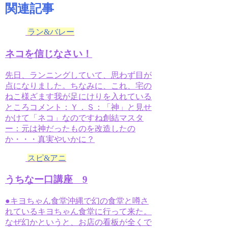
関連記事
ラン&バレー
ネコを信じなさい！
先日、ランニングしていて、思わず目が
点になりました。ちなみに、これ、宅の
ねこ様ざます我が足にけりを入れている
ところコメント：Ｙ．Ｓ：「神」と見せ
かけて「ネコ」なのですね創結マスタ
ー：元は神だったものを改造したの
か・・・真実やいかに？
スピ&アニ
うちなー口講座 9
●キヨちゃん食堂沖縄で幻の食堂と噂さ
れているキヨちゃん食堂に行って来た。
なぜ幻かというと、お店の看板が全くで