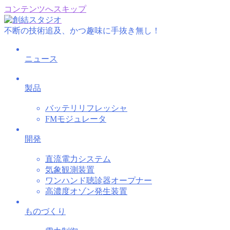
コンテンツへスキップ
不断の技術追及、かつ趣味に手抜き無し！
ニュース
製品
バッテリリフレッシャ
FMモジュレータ
開発
直流電力システム
気象観測装置
ワンハンド聴診器オープナー
高濃度オゾン発生装置
ものづくり