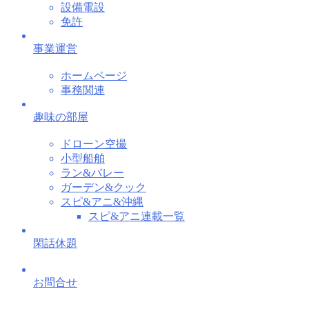
設備電設
免許
事業運営
ホームページ
事務関連
趣味の部屋
ドローン空撮
小型船舶
ラン&バレー
ガーデン&クック
スピ&アニ&沖縄
スピ&アニ連載一覧
閑話休題
お問合せ