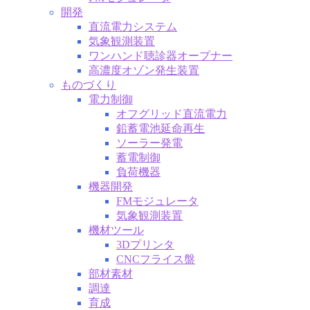
開発
直流電力システム
気象観測装置
ワンハンド聴診器オープナー
高濃度オゾン発生装置
ものづくり
電力制御
オフグリッド直流電力
鉛蓄電池延命再生
ソーラー発電
蓄電制御
負荷機器
機器開発
FMモジュレータ
気象観測装置
機材ツール
3Dプリンタ
CNCフライス盤
部材素材
調達
育成