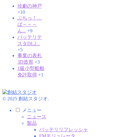
珍劇の神戸
+10
ぶちっ！…
ば～～～
ん...
+9
バッテリテ
スタDL2...
+5
事業の表札
3D造形
+3
1級小型船舶
免許取得
+1
© 2025 創結スタジオ.
メニュー
ニュース
製品
バッテリリフレッシャ
FMモジュレータ