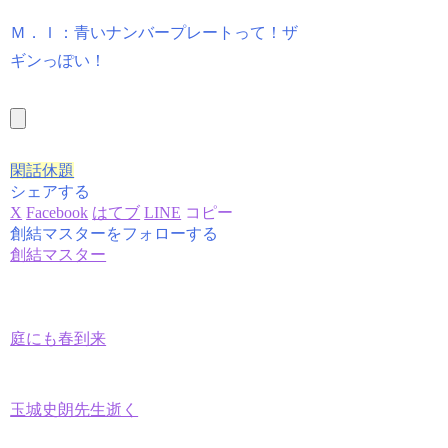
Ｍ．Ｉ：青いナンバープレートって！ザ
ギンっぽい！
閑話休題
シェアする
X
Facebook
はてブ
LINE
コピー
創結マスターをフォローする
創結マスター
庭にも春到来
玉城史朗先生逝く