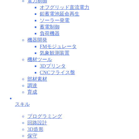
電力制御
オフグリッド直流電力
鉛蓄電池延命再生
ソーラー発電
蓄電制御
負荷機器
機器開発
FMモジュレータ
気象観測装置
機材ツール
3Dプリンタ
CNCフライス盤
部材素材
調達
育成
スキル
プログラミング
回路設計
3D造形
保守