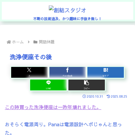
不断の技術追及、かつ趣味に手抜き無し！
ホーム
閑話休題
洗浄便座その後
X
Facebook
はてブ
LINE
コピー
2020.10.31
2025.08.25
この時買った洗浄便座は一昨年壊れました。
おそらく電源周り。Panaは電源設計ヘボじゃんと思っ
た。