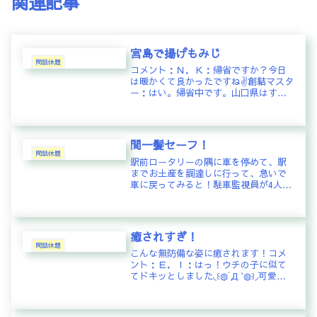
関連記事
宮島で揚げもみじ
閑話休題
コメント：Ｎ．Ｋ：帰省ですか？今日
は暖かくて良かったですね✌創結マスタ
ー：はい。帰省中です。山口県はすぐ
ですね！Ｎ．Ｈ：神様によろしく❗創結
マスター：お礼を言っておきました！
Ｙ．Ｏ：生きてるうちに行きたいトコ
です(o^^o)Ｔ．Ｏ：「もみじ...
間一髪セーフ！
閑話休題
駅前ロータリーの隅に車を停めて、駅
までお土産を調達しに行って、急いで
車に戻ってみると！駐車監視員が4人も
群がってた！慌てて走り寄って『ちょ
っと荷物を運んでました～！』と言っ
たら許してくれた。間一髪！！コメン
ト：Ｓ．Ｋ：良かったね〜
癒されすぎ！
閑話休題
こんな無防備な姿に癒されます！コメ
ント：Ｅ．Ｉ：はっ！ウチの子に似て
てドキッとしました◟꒰◍´Д‵◍꒱◞可愛い
ー