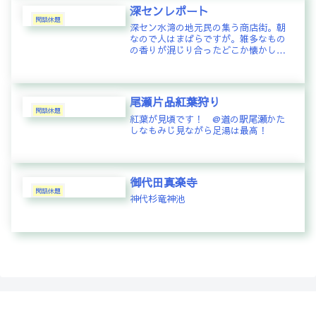
深センレポート
閑話休題
深セン水湾の地元民の集う商店街。朝
なので人はまばらですが。雑多なもの
の香りが混じり合ったどこか懐かしい
感じ。異国という気がしない。沖縄で
言えば、市場通りから農連市場のあた
りの雰囲気ににてるかな。並木にはガ
ジュマルかと思しき木々が・・・・深
尾瀬片品紅葉狩り
セ...
閑話休題
紅葉が見頃です！ @道の駅尾瀬かた
しなもみじ見ながら足湯は最高！
御代田真楽寺
閑話休題
神代杉竜神池