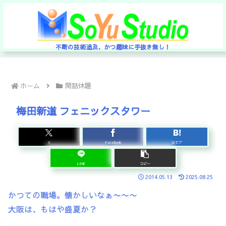
不断の技術追及、かつ趣味に手抜き無し！
ホーム
閑話休題
梅田新道 フェニックスタワー
X
Facebook
はてブ
LINE
コピー
2014.05.13
2025.08.25
かつての職場。懐かしいなぁ〜〜〜
大阪は、もはや盛夏か？