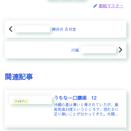
創結マスター
軽井沢 古月堂
川越
関連記事
うちなー口講座 12
スピ&アニ
沖縄の夏は暑いと脅されていたが、最
高気温33度というところで、恐れるに
足り無いことが分かってきた。太陽の
日差しがものすごく厳しいが、ちょっ
とでも風があれば木陰はたいへん過ご
しやすく、地面からの放射熱もほとん