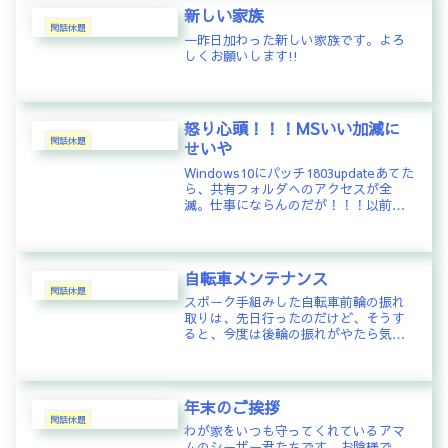
ど感じられないほど。都心部のコン
新しい家族
ク...
閑話休題
一昨日加わった新しい家族です。よろ
しくお願いします!!
怒り心頭！！！MSいい加減に
閑話休題
せいや
Windows10にパッチ1803updateあてた
ら、共有フォルダへのアクセスが全
滅。仕事にならんのだが！！！以前か
ら、updateのたびにこんなトラブルが
起きてそのたびにすげー時間の無駄に
なる。ほんっとうに、こんな屑OS使わ
んとならん状...
自転車メンテナンス
閑話休題
スポーク手組みした自転車前輪の振れ
取りは、先日行ったのだけど、そうす
ると、今度は後輪の振れがやたら気に
なり、気合を入れて朝から調整。先ず
は、右側の振れ取りから。右側のブレ
ーキパッドを幅0.5mmくらいでリムに
寄せ、車輪を回転させてパッドにリ...
年末のご挨拶
閑話休題
わが家をいつも守ってくれているアマ
ムのシーザー君たちです。お陰様で、