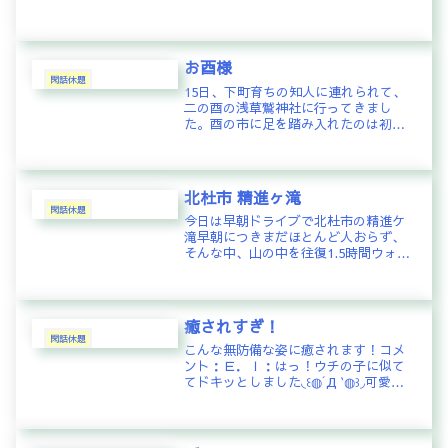
～～～～(ちょっと簡単過ぎかし
ら・・・・)Q1：保栄茂1.ほえも 2.びん
3.かんQ2：南風原1.はえばる 2.なふば
る 3.なぷうは...
お酉様
閑話休題
15日、下町育ちの知人に連れられて、
二の酉の浅草鷲神社に行ってきまし
た。酉の市に足を踏み入れたのは初め
て。日中の雨が上がった後、急に温度
が下がって、寒い日でしたが、なかな
かの賑わいでした。参拝するのでなけ
ればと、長蛇の列には並ばず、脇道か
北杜市 精進ヶ滝
ら...
閑話休題
今日は早朝ドライブで北杜市の精進ケ
滝早朝につきまだほとんど人おらず、
そんな中、山の中を往復1.5時間ウォー
キングで良い汗かきました！ちょっと
熊が怖いですが、マイナスイオン満喫
しました〜コメント：Ｙ．Ｏ：良いと
ころですねー♪♪
癒されすぎ！
閑話休題
こんな無防備な姿に癒されます！コメ
ント：Ｅ．Ｉ：はっ！ウチの子に似て
てドキッとしました◟꒰◍´Д‵◍꒱◞可愛い
ー