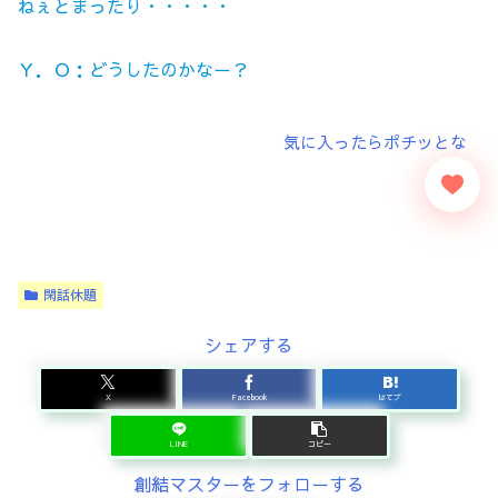
ねぇとまったり・・・・・
Ｙ．Ｏ：どうしたのかなー？
閑話休題
シェアする
X
Facebook
はてブ
LINE
コピー
創結マスターをフォローする