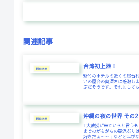
関連記事
台湾初上陸！
閑話休題
新竹のホテルの近くの屋台
いの屋台の奥深さに感激し
ぶだそうです。それにしても
沖縄の夜の世界 その2
閑話休題
T大教授が来てからと言うも
までのがちがちの硬派ぶりは
好きだぁ～～」などと叫びな