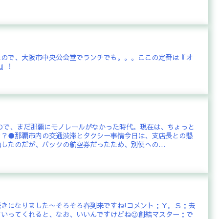
たので、大阪市中央公会堂でランチでも。。。ここの定番は『オ
ー』！
なので、まだ那覇にモノレールがなかった時代。現在は、ちょっと
な？●那覇市内の交通渋滞とタクシー事情今日は、支店長との懇
したのだが、パックの航空券だったため、別便への...
きになりました〜そろそろ春到来ですね!コメント：Ｙ．Ｓ：去
いってくれると、なお、いいんですけどね😉創結マスター：で