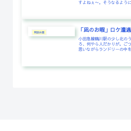
すよねぇ〜。そうなるように
「凪のお暇」ロケ遭
閑話休題
小田急線鶴川駅の少し北の
ろ、何やら人だかりが。ご
思いながらランドリーの中を