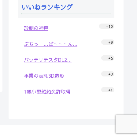
いいねランキング
+10
珍劇の神戸
+9
ぶちっ！…ば～～～ん...
+5
バッテリテスタDL2...
+3
事業の表札3D造形
+1
1級小型船舶免許取得