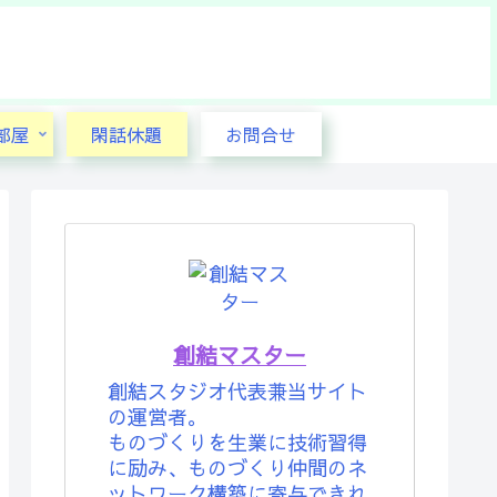
部屋
閑話休題
お問合せ
創結マスター
創結スタジオ代表兼当サイト
の運営者。
ものづくりを生業に技術習得
に励み、ものづくり仲間のネ
ットワーク構築に寄与できれ