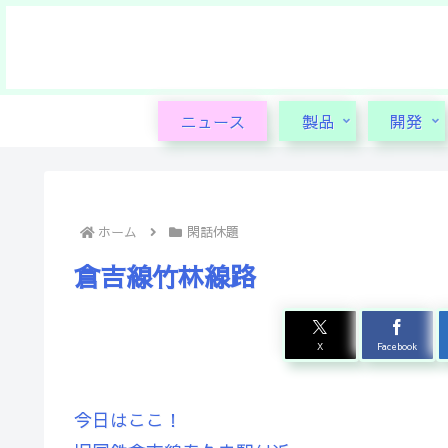
ニュース
製品
開発
ホーム
閑話休題
倉吉線竹林線路
X
Facebook
今日はここ！