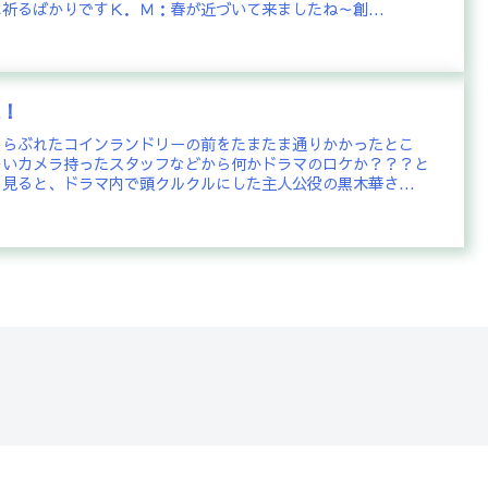
祈るばかりですＫ．Ｍ：春が近づいて来ましたね～創...
遇！
うらぶれたコインランドリーの前をたまたま通りかかったとこ
ついカメラ持ったスタッフなどから何かドラマのロケか？？？と
見ると、ドラマ内で頭クルクルにした主人公役の黒木華さ...