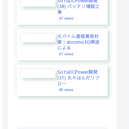
SoYuDCPower開発
(38) バッテリ増設工
事
97 views
モバイル通信異常対
策：docomo3G停波
による
87 views
SoYuDCPower開発
(31) 久々はんだリフ
ロー
86 views