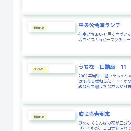
中央公会堂ランチ
閑話休題
仕事がちょいと早く片づい
ムライス！inビーフシチュ
うちなー口講座 11
スピ&アニ
2001年当時に書いたもの
は渋滞も緩和した・・・か
親会を急遽うちのボスが計画
庭にも春到来
閑話休題
庭のさくらんぼの花が三分咲
りゆく冬が、コロナも連れて