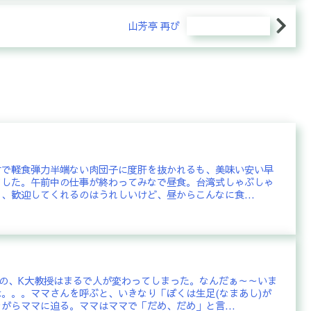
山芳亭 再び
村で軽食弾力半端ない肉団子に度肝を抜かれるも、美味い安い早
ました。午前中の仕事が終わってみなで昼食。台湾式しゃぶしゃ
、歓迎してくれるのはうれしいけど、昼からこんなに食...
の、K大教授はまるで人が変わってしまった。なんだぁ～～いま
。。。ママさんを呼ぶと、いきなり「ぼくは生足(なまあし)が
がらママに迫る。ママはママで「だめ、だめ」と言...