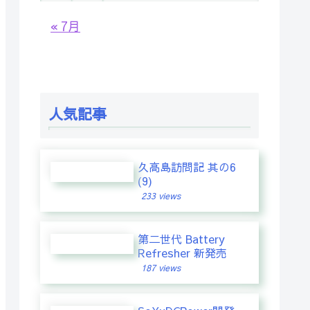
« 7月
人気記事
久高島訪問記 其の6
(9)
233 views
第二世代 Battery
Refresher 新発売
187 views