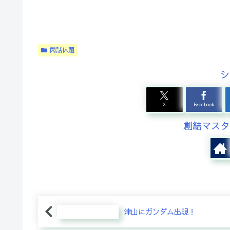
閑話休題
シ
X
Facebook
創結マスタ
津山にガンダム出現！