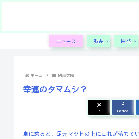
ニュース
製品
開発
ホーム
閑話休題
幸運のタマムシ？
X
Facebook
車に乗ると、足元マットの上にこれが落ちて