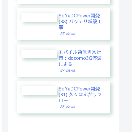
SoYuDCPower開発
(38) バッテリ増設工
事
97 views
モバイル通信異常対
策：docomo3G停波
による
87 views
SoYuDCPower開発
(31) 久々はんだリフ
ロー
86 views