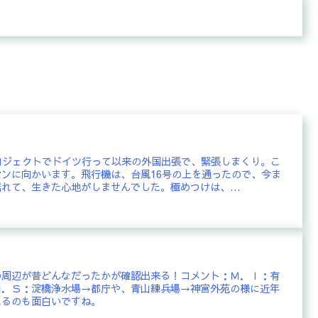
ロジェクトでドイツ行って以来の外国出張で、緊張しまくり。こ
ンに向かいます。飛行機は、台風16号の上を通ったので、今ま
れて、生きた心地がしませんでした。極めつけは、...
の周辺が昔どんなだったかが確認出来る！コメント：Ｍ．Ｉ：有
Ｍ．Ｓ：淀橋浄水場→都庁や、青山練兵場→神宮外苑の様に近年
れるのも面白いですね。