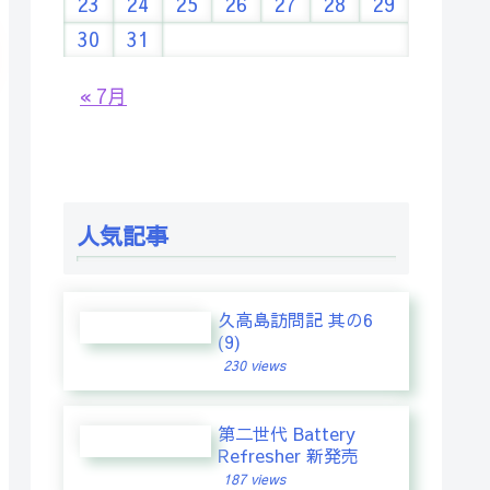
23
24
25
26
27
28
29
30
31
« 7月
人気記事
久高島訪問記 其の6
(9)
230 views
第二世代 Battery
Refresher 新発売
187 views