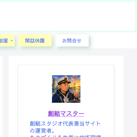
部屋
閑話休題
お問合せ
創結マスター
創結スタジオ代表兼当サイト
の運営者。