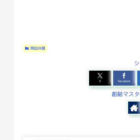
閑話休題
シ
X
Facebook
創結マスタ