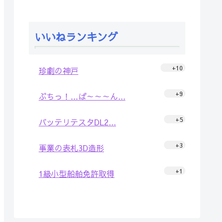
いいねランキング
+10
珍劇の神戸
+9
ぶちっ！…ば～～～ん...
+5
バッテリテスタDL2...
+3
事業の表札3D造形
+1
1級小型船舶免許取得