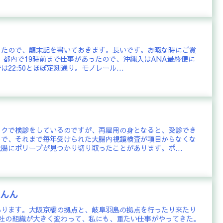
ったので、顛末記を書いておきます。長いです。お暇な時にご賞
水)は、都内で19時前まで仕事があったので、沖縄入はANA最終便に
22:50とほぼ定刻通り。モノレール...
ックで検診をしているのですが、再雇用の身となると、受診でき
うで、それまで毎年受けられた大腸内視鏡検査が項目からなくな
腸にポリープが見つかり切り取ったことがあります。ポ...
んんん
あります。大阪京橋の拠点と、岐阜羽島の拠点を行ったり来たり
会社の組織が大きく変わって、私にも、重たい仕事がやってきた。