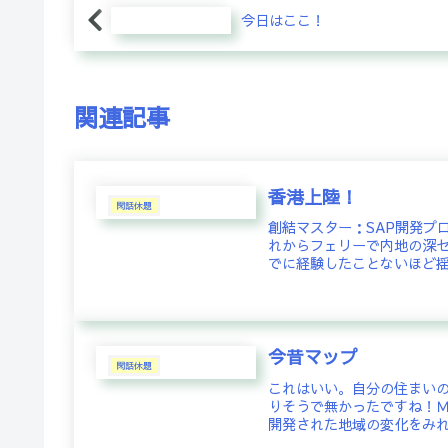
今日はここ！
関連記事
香港上陸！
閑話休題
創結マスター：SAP開発プ
れからフェリーで内地の深セ
でに経験したことないほど揺
今昔マップ
閑話休題
これはいい。自分の住まい
りそうで無かったですね！
開発された地域の変化をみ