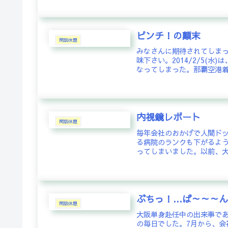
ピンチ！の顛末
閑話休題
みなさんに期待されてしま
味下さい。2014/2/5(
なってしまった。那覇空港着は
内視鏡レポート
閑話休題
毎年会社のおかげで人間ド
る病院のランクも下がるよ
ってしまいました。以前、大
ぶちっ！…ば～～～
閑話休題
大阪単身赴任中の出来事で
の毎日でした。7月から、