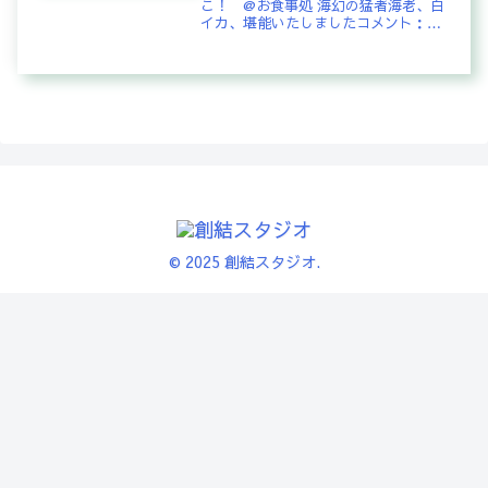
こ！ @お食事処 海幻の猛者海老、白
イカ、堪能いたしましたコメント：
Ｈ．Ｙ：ああ、猛者海老食べたーい。
創結マスター：猛者海老のもったり感
は独特ですよねぇ〜Ｈ／Ｙ：ちょっと
値ははりますが、ココは美味しいで
す。ジ...
© 2025 創結スタジオ.