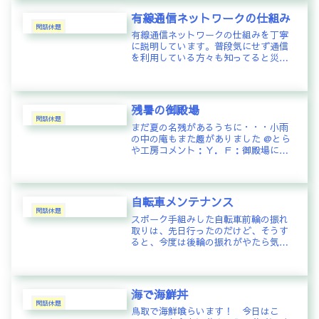
す。。。ホテルマン： ありませ...
有線通信ネットワークの仕組み
閑話休題
有線通信ネットワークの仕組みを丁寧
に説明しています。普段気にせず通信
を利用している方々も知ってると災害
等で障害が起きた時、イラッとせず暖
かい目で見てくれる、、、かも〜
残暑の御殿場
閑話休題
まだ夏の名残があるうちに・・・小雨
の中の庵もまた趣がありました @とら
や工房コメント：Ｙ．Ｆ：御殿場にゴ
ルフに行くと必ずここに寄ってお茶し
ます(^^)創結マスター：Ｙ．Ｆさんのメ
ッセージ見て行ってきました～小雨模
様もまた趣があって良かったで...
自転車メンテナンス
閑話休題
スポーク手組みした自転車前輪の振れ
取りは、先日行ったのだけど、そうす
ると、今度は後輪の振れがやたら気に
なり、気合を入れて朝から調整。先ず
は、右側の振れ取りから。右側のブレ
ーキパッドを幅0.5mmくらいでリムに
寄せ、車輪を回転させてパッドにリ...
海で海鮮丼
閑話休題
鳥取で海鮮喰らいます！ 今日はこ