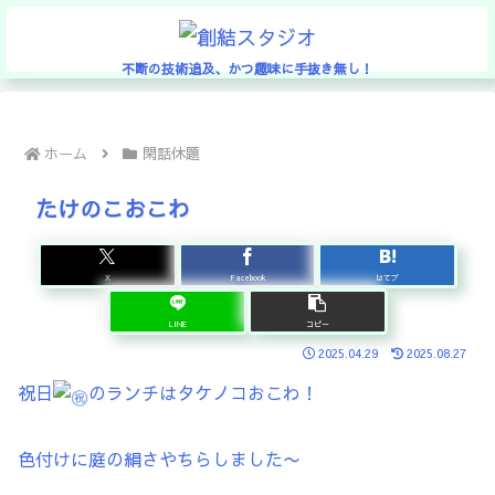
不断の技術追及、かつ趣味に手抜き無し！
ホーム
閑話休題
たけのこおこわ
X
Facebook
はてブ
LINE
コピー
2025.04.29
2025.08.27
祝日
のランチはタケノコおこわ！
色付けに庭の絹さやちらしました〜