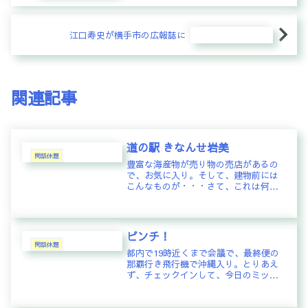
江口寿史が横手市の広報誌に
関連記事
道の駅 きなんせ岩美
閑話休題
豊富な海産物が売り物の売店があるの
で、お気に入り。そして、建物前には
こんなものが・・・さて、これは何で
しょう？？？コメント：Ｔ．Ｉ：岩美
と言えば麒麟でしょうか創結マスタ
ー：よくご存知ですね。で、これは
何？Ｔ．Ｉ：ポスト📮っぽい？創結マ
ピンチ！
スター...
閑話休題
都内で19時近くまで会議で、最終便の
那覇行き飛行機で沖縄入り。とりあえ
ず、チェックインして、今日のミッシ
ョン終了のはずだった。23:30に、よう
やくホテルにたどり着き、創結マスタ
ー： 予約している創結マスターで