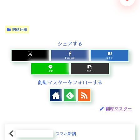
閑話休題
シェアする
X
Facebook
はてブ
LINE
コピー
創結マスターをフォローする
創結マスター
スマホ新調