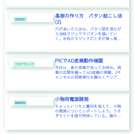
ものに変更したのだが、やはりその影
響か受信波のレベルが低い傾向があ
り、それによって風速測定時のエラー
基板の作り方 パタン起こし法
や数...
回路設計
(2)
穴があいたら次は、パタン図を見なが
ら油性マジックでパタンを描いてい
く。水性のマジックだと手が真っ黒け
になるので注意。パタンが描けたら、
ルータのビットを研磨用ダイヤモンド
ビットに付け替える。回転でビットの
位置がずれないようにしっかりとルー
PICでAD変換動作確認
タを...
プログラミング
今日は、家の用事があってお休み。用
事の合間を縫ってAD変換の実験。2チ
ャンネルの同時実行も難なくクリア。*
一気にやらず、合間合間に時間を見つ
けながらなので、落ち着いて考えなが
ら出来ているのがうまく行ってる理由
かも…時間があると、ついつい先走...
小物用電源開発
機器開発
ちょっといつもと趣向を変えて、小物
の開発についてレポートしよう。うさ
ぎライトを娘が所持している。誰かか
らのプレゼントでいただいたらしい。
ご多分に漏れず、中国製。電源がごつ
い。今時こんなぶっといACケーブルな