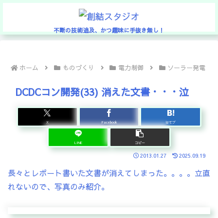
不断の技術追及、かつ趣味に手抜き無し！
ホーム
ものづくり
電力制御
ソーラー発電
DCDCコン開発(33) 消えた文書・・・泣
X
Facebook
はてブ
LINE
コピー
2013.01.27
2025.09.19
長々とレポート書いた文書が消えてしまった。。。。立直
れないので、写真のみ紹介。