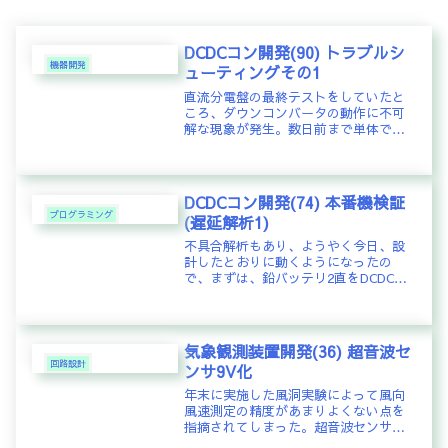
DCDCコン開発(90) トラブルシ
機器開発
ューティングその1
直流分電盤の最終テストをしていたと
ころ、ダウンコンバータの動作に不可
解な現象が発生。数日前まで単体で動
かしていたところ、特に問題は無かっ
たのだが・・・テストは、2台ずつある
ダウンコンバータとアップコンバータ
をそれぞれ1台ずつ同時に動かして、...
DCDCコン開発(74) 本番機検証
プログラミング
(遅延解析1)
不具合解析もあり、ようやく今日、設
計したとおりに動くようになったの
で、まずは、鉛バッテリ2直をDCDCコ
ンの入力につないで動作確認してみ
た。すると、PWM幅の増加に応じて出
力電圧が徐々に上昇するはずなのが、
ある電圧を過ぎると脈流しているよ
気象観測装置開発(36) 超音波セ
う...
回路設計
ンサ9V化
年末に実施した風洞実験によって風向
風速測定の精度があまりよくない点を
指摘されてしまった。超音波センサを
当初のものから受信レベルが少し低い