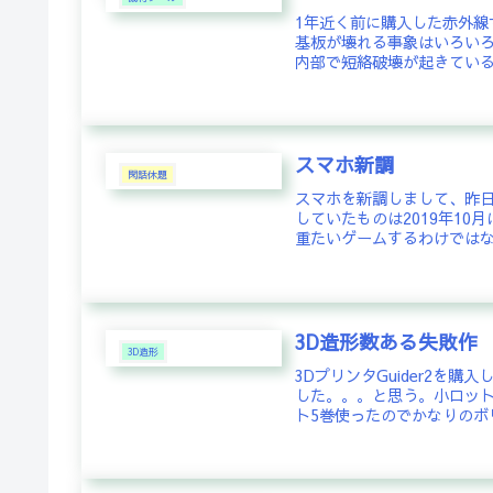
1年近く前に購入した赤外
基板が壊れる事象はいろい
内部で短絡破壊が起きている
スマホ新調
閑話休題
スマホを新調しまして、昨
していたものは2019年1
重たいゲームするわけではな
3D造形数ある失敗作
3D造形
3DプリンタGuider2を
した。。。と思う。小ロット
ト5巻使ったのでかなりのボ