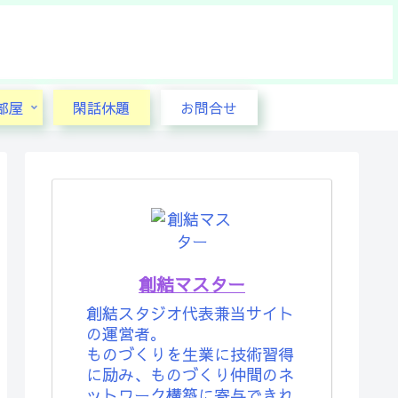
部屋
閑話休題
お問合せ
創結マスター
創結スタジオ代表兼当サイト
の運営者。
ものづくりを生業に技術習得
に励み、ものづくり仲間のネ
ットワーク構築に寄与できれ