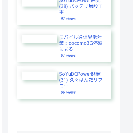
SoYuDCPower開発
(38) バッテリ増設工
事
97 views
モバイル通信異常対
策：docomo3G停波
による
87 views
SoYuDCPower開発
(31) 久々はんだリフ
ロー
86 views