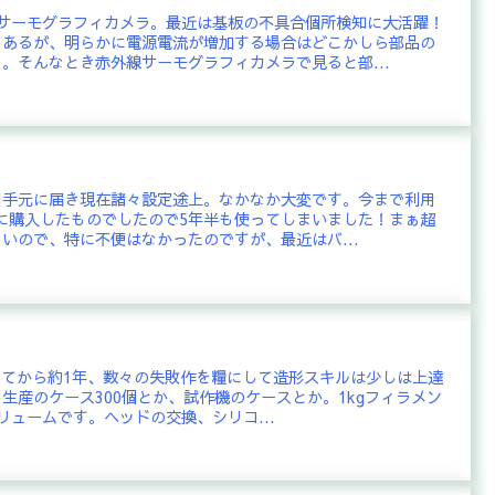
線サーモグラフィカメラ。最近は基板の不具合個所検知に大活躍！
ろあるが、明らかに電源電流が増加する場合はどこかしら部品の
。そんなとき赤外線サーモグラフィカメラで見ると部...
日手元に届き現在諸々設定途上。なかなか大変です。今まで利用
0月に購入したものでしたので5年半も使ってしまいました！まぁ超
いので、特に不便はなかったのですが、最近はバ...
購入してから約1年、数々の失敗作を糧にして造形スキルは少しは上達
生産のケース300個とか、試作機のケースとか。1kgフィラメン
リュームです。ヘッドの交換、シリコ...