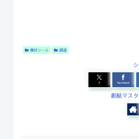
機材ツール
調達
シ
X
Facebook
創結マスタ