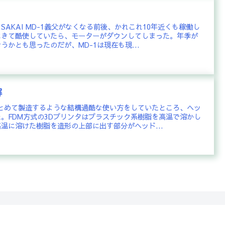
AKAI MD-1義父がなくなる前後、かれこれ10年近くも稼働し
にきて酷使していたら、モーターがダウンしてしまった。年季が
かとも思ったのだが、MD-1は現在も現...
解
とめて製造するような結構過酷な使い方をしていたところ、ヘッ
。FDM方式の3Dプリンタはプラスチック系樹脂を高温で溶かし
温に溶けた樹脂を造形の上部に出す部分がヘッド...