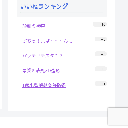
いいねランキング
+10
珍劇の神戸
+9
ぶちっ！…ば～～～ん...
+5
バッテリテスタDL2...
+3
事業の表札3D造形
+1
1級小型船舶免許取得