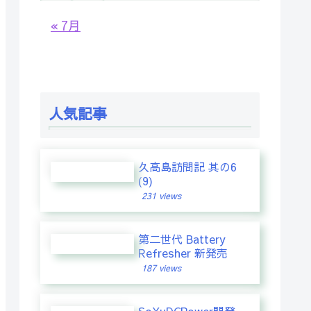
« 7月
人気記事
久高島訪問記 其の6
(9)
231 views
第二世代 Battery
Refresher 新発売
187 views