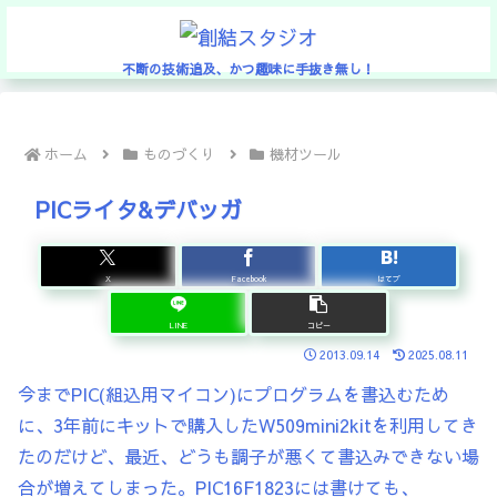
不断の技術追及、かつ趣味に手抜き無し！
ホーム
ものづくり
機材ツール
PICライタ&デバッガ
X
Facebook
はてブ
LINE
コピー
2013.09.14
2025.08.11
今までPIC(組込用マイコン)にプログラムを書込むため
に、3年前にキットで購入したW509mini2kitを利用してき
たのだけど、最近、どうも調子が悪くて書込みできない場
合が増えてしまった。PIC16F1823には書けても、