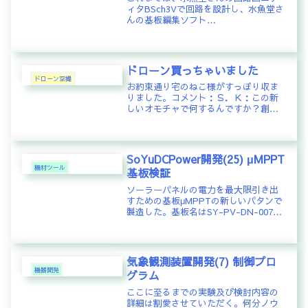
ィタBSch3Vで回路を設計し、水魚堂さ
んの基板編集ソフト
MinimalBoardEditorで基板のパタン設
計をしていたが、回路から基板にネッ
トリストでさくっと引き渡すことがで
きないので、自分で基板設計の...
ドローン買っちゃいました
ドローン空撮
お約束通り宅のねこ様がすっぽり収ま
りました。コメント：Ｓ．Ｋ：この新
しいオモチャで何するんですか？創結
マスター：ねこ様のプロモーションビ
デオ作りＳ．Ｋ：傑作が出来たら見せ
てねーＭ．Ｉ：撮ってもいぃよーww創
結マスター：屋外ライブやるんか
SoYuDCPower開発(25) μMPPT
い？...
機材ツール
基板検証
ソーラーパネルの電力を最大限引き出
すための基板μMPPTの新しいパタンで
製造した。基板名はSY-PV-DN-007。
ダウンコンバータのバージョン7基板と
いうこと。基板に部品を載せた後に先
に入手した赤外線サーモグラフィカメ
ラで基板上の部品温度...
気象観測装置開発(7) 制御プロ
機器開発
グラム
ここに至るまでの実験及び検討内容の
詳細は割愛させていただく。何分ノウ