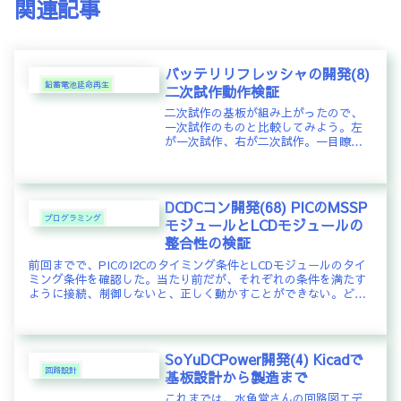
関連記事
バッテリリフレッシャの開発(8)
鉛蓄電池延命再生
二次試作動作検証
二次試作の基板が組み上がったので、
一次試作のものと比較してみよう。左
が一次試作、右が二次試作。一目瞭
然。右の方がカッコええ。といって
も、ハウジングしてしまっては中身は
見えないので、あまり意味はないので
あるが。。。。基板好きにはたまらな
DCDCコン開発(68) PICのMSSP
いもの...
プログラミング
モジュールとLCDモジュールの
整合性の検証
前回までで、PICのI2Cのタイミング条件とLCDモジュールのタイ
ミング条件を確認した。当たり前だが、それぞれの条件を満たす
ように接続、制御しないと、正しく動かすことができない。どこ
か一つでも、条件が満たされていなければ、正しく動かないと
い...
SoYuDCPower開発(4) Kicadで
回路設計
基板設計から製造まで
これまでは、水魚堂さんの回路図エデ