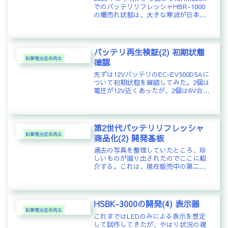
でのバッテリリフレッシャHBR-1000
の爆売れ状態は、大きな寒波が日本に
到来したきっかけと理解していたの
で、2024年にも同様の現象が起きると
期待していたが、期待はまったく外れ
てしまったようだ。そ...
バッテリ再生検証(2) 初期状態
鉛蓄電池延命再生
確認
先ずは12VバッテリのEC-EV500D5Aに
ついて初期状態を確認してみた。2個は
電圧が12V近くあったが、2個は6V台と
いうかなり悪い状態だ。12V近くある2
個は何とか再生ができると思うが、6V
台まで放電が進んで長期間経ったバッ
テリは果た...
第2世代バッテリリフレッシャ
鉛蓄電池延命再生
商品化(2) 開発基板
過去の写真を整理していたところ、珍
しいものが掘り出されたのでここに紹
介する。これは、現在販売中の第二世
代リフレッシャの試作機である。サブ
基板が2個、ジャンパ飛びまくりの、ま
さにそれらしい開発基板なので苦労の
跡を見てやってほしい。実際に製品
HSBK-3000の開発(4) 表示器
に...
鉛蓄電池延命再生
これまではLEDのみによる表示を想定
して試作してきたが、やはり状況の視