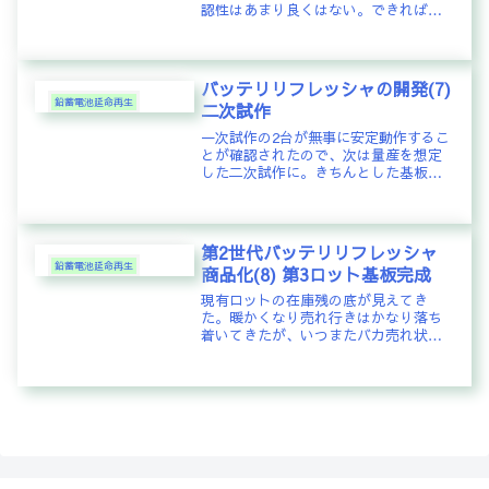
認性はあまり良くはない。できれば、
動作状況やバッテリ電圧、ソーラーパ
ネル電圧などが分かった方が良い。そ
のためには、LCD等キャラクタディス
プレイ、もしくはグラフィカルディ...
バッテリリフレッシャの開発(7)
鉛蓄電池延命再生
二次試作
一次試作の2台が無事に安定動作するこ
とが確認されたので、次は量産を想定
した二次試作に。きちんとした基板を
作成して表面実装の部品もできるだけ
利用し、コストダウンを図りつつ、調
整を不要とすることを目的に。パタン
はフリーの水魚堂さんのMBEを利用...
第2世代バッテリリフレッシャ
鉛蓄電池延命再生
商品化(8) 第3ロット基板完成
現有ロットの在庫残の底が見えてき
た。暖かくなり売れ行きはかなり落ち
着いてきたが、いつまたバカ売れ状態
に突入するか、全く予測がつかない。
在庫は常にある程度は準備しておく必
要性をこの冬学習したので、先行的に
次のロットの生産に取り組んでいる。
先ず...