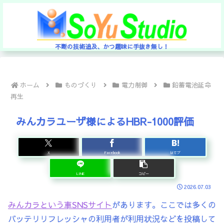
不断の技術追及、かつ趣味に手抜き無し！
ホーム
ものづくり
電力制御
鉛蓄電池延命
再生
みんカラユーザ様によるHBR-1000評価
X
Facebook
はてブ
LINE
コピー
2026.07.03
みんカラという車SNSサイト
があります。ここでは多くの
バッテリリフレッシャの利用者が利用状況などを投稿して