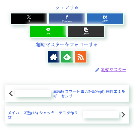
シェアする
X
Facebook
はてブ
LINE
コピー
創結マスターをフォローする
創結マスター
高精度スマート電力計試作(6) 磁性エネル
ギーセンサ
メイカーズ塾(18) シャッターテスタ作り
(3)