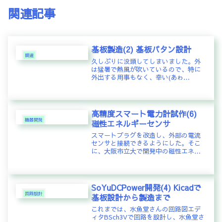
関連記事
基板製造(2) 基板パタン設計
調達
久しぶりに没頭してしまいました。外
は猛暑で熱風が吹いているので、特に
外出する用事もなく、幸い(あゎ
ゎ・・)・・・、奥さまはお仕事、子ど
も達は研究室や部活に出かけ、午前中
は誰の邪魔も入らない好環境を神様が
与えて下さった。こんなチャンスは老
高精度スマート電力計試作(6)
化訓...
機器開発
磁性エネルギーセンサ
スマートプラグを改造し、外部の電流
センサと接続できるようにした。そこ
に、大阪市立大で開発中の磁性エネル
ギーセンサを接続することになった。
パーマロイと言うカセットレコーダの
ヘッドに使われていた部材を磁界測定
に使うというアイデアが具現化したも
SoYuDCPower開発(4) Kicadで
の...
回路設計
基板設計から製造まで
これまでは、水魚堂さんの回路図エデ
ィタBSch3Vで回路を設計し、水魚堂さ