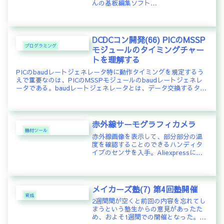
んの基板編集ソフト
MinimalBoardEditorで基板のパタン設
計をしていたが、回路から基板にネッ
トリストでさくっと引き渡すことがで
きないので、自分で基板設計の...
DCDCコン開発(66) PICのMSSP
プログラミング
モジュールのタイミングチャー
トを理解する
PICのbaudレートジェネレータ特に動作タイミングを規定するう
えで重要なのは、PICのMSSPモジュールのbaudレートジェネレ
ータである。baudレートジェネレータとは、データ交換するタイ
ミングを生成するクロックと考えてよい。ただ、単純...
赤外線サーモグラフィカメラ
機材ツール
赤外線画像を表示して、部分部分の温
度を確認することのできるハンディタ
イプのセンサを入手。Aliexpressにて
送料込みで 19,875円なり。日本で調達
するよりも幾分安価に入手できた。基
板の異状を検査する際に部品の発熱個
所を特定するために...
メイカーズ塾(7) 第4回塾開催
育成
2週間間が空くと前回の内容を忘れてし
まうという塾生からの意見があったた
め、およそ1週間での開催となった。そ