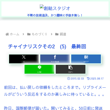
不断の技術追及、かつ趣味に手抜き無し！
ホーム
ものづくり
調達
チャイナリスクその2 (5) 最終回
X
Facebook
はてブ
LINE
コピー
2015.02.03
2025.08.17
前回は、払い戻しの依頼をしたところまで。リプライメー
ルがどういう反応をするのか楽しみに待っていると。。。
昨日、国際郵便が届いた。開いてみると、50日前に発送