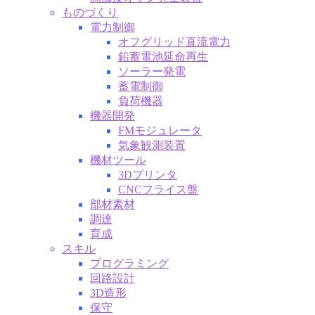
ものづくり
電力制御
オフグリッド直流電力
鉛蓄電池延命再生
ソーラー発電
蓄電制御
負荷機器
機器開発
FMモジュレータ
気象観測装置
機材ツール
3Dプリンタ
CNCフライス盤
部材素材
調達
育成
スキル
プログラミング
回路設計
3D造形
保守