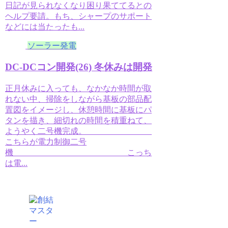
日記が見られなくなり困り果ててるとの
ヘルプ要請。もち、シャープのサポート
などには当たったも...
ソーラー発電
DC-DCコン開発(26) 冬休みは開発
正月休みに入っても、なかなか時間が取
れない中、掃除をしながら基板の部品配
置図をイメージし、休憩時間に基板にパ
タンを描き、細切れの時間を積重ねて、
ようやく二号機完成。
こちらが電力制御二号
機 こっち
は電...