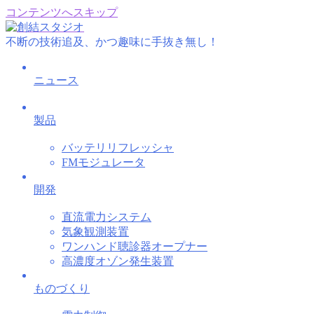
コンテンツへスキップ
不断の技術追及、かつ趣味に手抜き無し！
ニュース
製品
バッテリリフレッシャ
FMモジュレータ
開発
直流電力システム
気象観測装置
ワンハンド聴診器オープナー
高濃度オゾン発生装置
ものづくり