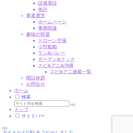
設備電設
免許
事業運営
ホームページ
事務関連
趣味の部屋
ドローン空撮
小型船舶
ラン&バレー
ガーデン&クック
スピ&アニ&沖縄
スピ&アニ連載一覧
閑話休題
お問合せ
ホーム
検索
トップ
サイドバー
タイトルとURLをコピーしました