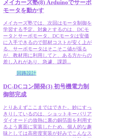
メイカーズ塾(8) Arduinoでサーボ
モータを動かす
メイカーズ塾では、次回はモータ制御を
学習する予定。対象とするのは、DCモ
ータとサーボモータ。DCモータは安価
に入手できるので部材コストが安く上が
る。サーボモータはそこそこ値が張る
が、教材用に利用してと、ある方からの
差し入れがあり、急遽、課題...
回路設計
DC-DCコン開発(3) 初号機電力制
御部完成
とりあえずここまではできた。妙にすっ
きりしているのは、ショットキーバリア
ダイオードの放熱に裏の銅箔面を利用す
るよう裏面に実装したため。個人的な趣
味としては高密度実装が好みでこんなス