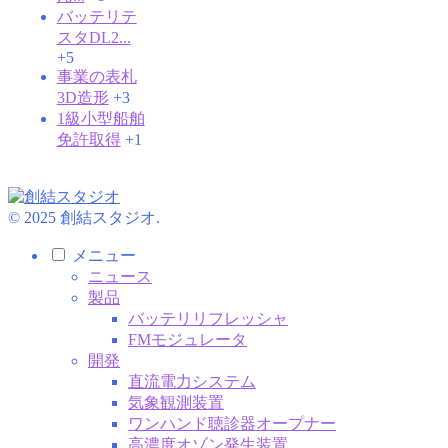
バッテリテ
スタDL2...
+5
事業の表札
3D造形
+3
1級小型船舶
免許取得
+1
© 2025 創結スタジオ.
メニュー
ニュース
製品
バッテリリフレッシャ
FMモジュレータ
開発
直流電力システム
気象観測装置
ワンハンド聴診器オープナー
高濃度オゾン発生装置