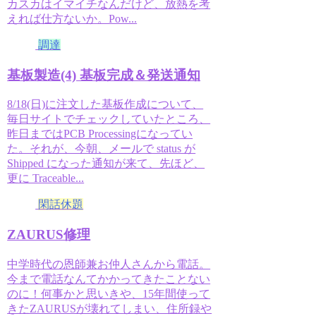
カスカはイマイチなんだけど、放熱を考
えれば仕方ないか。Pow...
調達
基板製造(4) 基板完成＆発送通知
8/18(日)に注文した基板作成について、
毎日サイトでチェックしていたところ、
昨日まではPCB Processingになってい
た。それが、今朝、メールで status が
Shipped になった通知が来て、先ほど、
更に Traceable...
閑話休題
ZAURUS修理
中学時代の恩師兼お仲人さんから電話。
今まで電話なんてかかってきたことない
のに！何事かと思いきや、15年間使って
きたZAURUSが壊れてしまい、住所録や