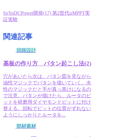
SoYuDCPower開発(17) 第2世代μMPPT実
証実験
関連記事
回路設計
基板の作り方 パタン起こし法(2)
穴があいたら次は、パタン図を見ながら
油性マジックでパタンを描いていく。水
性のマジックだと手が真っ黒けになるの
で注意。パタンが描けたら、ルータのビ
ットを研磨用ダイヤモンドビットに付け
替える。回転でビットの位置がずれない
ようにしっかりとルータを...
部材素材