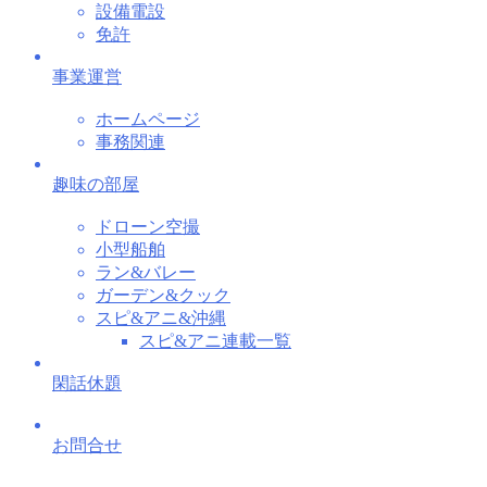
設備電設
免許
事業運営
ホームページ
事務関連
趣味の部屋
ドローン空撮
小型船舶
ラン&バレー
ガーデン&クック
スピ&アニ&沖縄
スピ&アニ連載一覧
閑話休題
お問合せ