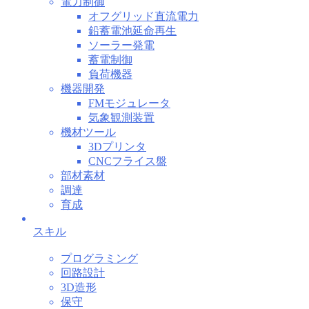
電力制御
オフグリッド直流電力
鉛蓄電池延命再生
ソーラー発電
蓄電制御
負荷機器
機器開発
FMモジュレータ
気象観測装置
機材ツール
3Dプリンタ
CNCフライス盤
部材素材
調達
育成
スキル
プログラミング
回路設計
3D造形
保守