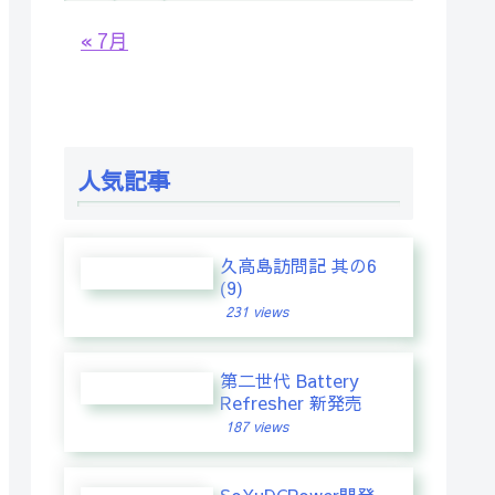
« 7月
人気記事
久高島訪問記 其の6
(9)
231 views
第二世代 Battery
Refresher 新発売
187 views