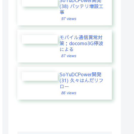
SoYuDCPower開発
(38) バッテリ増設工
事
97 views
モバイル通信異常対
策：docomo3G停波
による
87 views
SoYuDCPower開発
(31) 久々はんだリフ
ロー
86 views