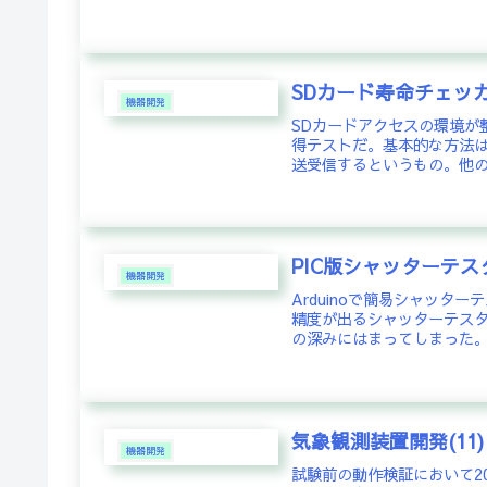
SDカード寿命チェッカ
機器開発
SDカードアクセスの環境が
得テストだ。基本的な方法
送受信するというもの。他の
PIC版シャッターテス
機器開発
Arduinoで簡易シャッ
精度が出るシャッターテス
の深みにはまってしまった。
気象観測装置開発(11
機器開発
試験前の動作検証において2