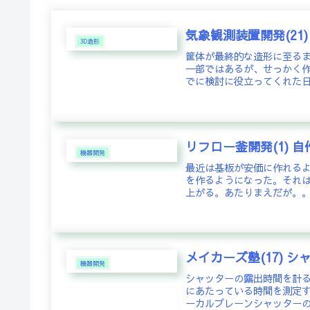
気象観測装置開発(21
3D造形
筐体が最終的な造形に至る
一部ではあるが、せっかく
でに検討に役立ってくれ
リフロー釜開発(1) 
機器開発
最近は基板が安価に作れる
を作るようになった。それ
上がる。あたりまえだが。。
メイカーズ塾(17) シ
機器開発
シャッターの露出時間を計
にあたっている時間を測定
ーカルプレーンシャッターの