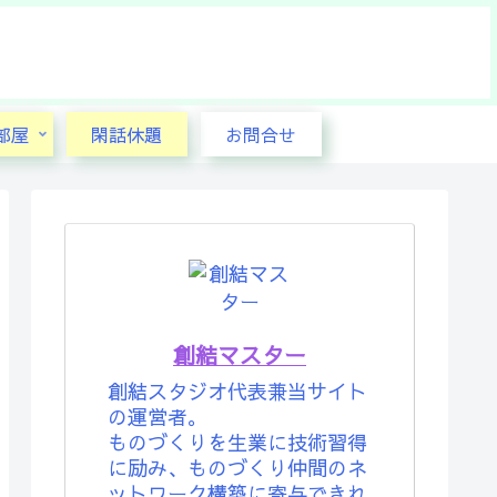
部屋
閑話休題
お問合せ
創結マスター
創結スタジオ代表兼当サイト
の運営者。
ものづくりを生業に技術習得
に励み、ものづくり仲間のネ
ットワーク構築に寄与できれ