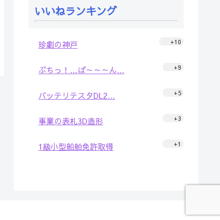
いいねランキング
+10
珍劇の神戸
+9
ぶちっ！…ば～～～ん...
+5
バッテリテスタDL2...
+3
事業の表札3D造形
+1
1級小型船舶免許取得