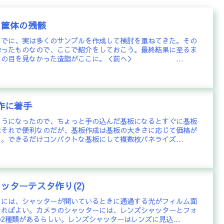
) 筐体の残骸
までに、実は多くのサンプルを作成して検討を重ねてきた。その
作ったものなので、ここで紹介をしておこう。最終結果に至るま
た日の目を見なかった造詣がここに。＜前へ＞ ...
自作に着手
ようになったので、ちょっと手の込んだ基板になるとすぐに基板
はそれで便利なのだが、基板作成は基板の大きさに応じて価格が
。できるだけコンパクトな基板にして複数枚パネライズ...
ャッターテスタ作り(2)
るには、シャッターが開いているときに通過する光がフィルム面
すればよい。カメラのシャッターには、レンズシャッターとフォ
2種類があるらしい。レンズシャッターはレンズに見込...