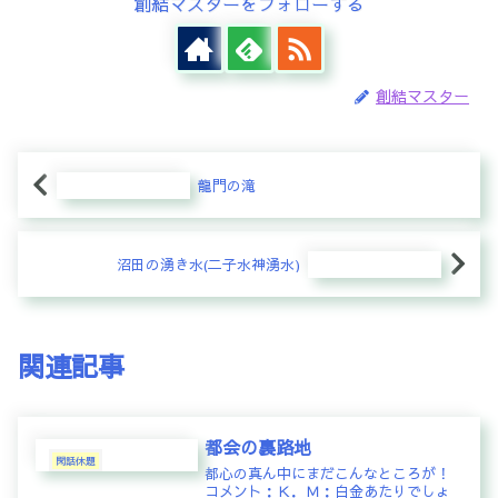
創結マスターをフォローする
創結マスター
龍門の滝
沼田の湧き水(二子水神湧水)
関連記事
都会の裏路地
閑話休題
都心の真ん中にまだこんなところが！
コメント：Ｋ．Ｍ：白金あたりでしょ