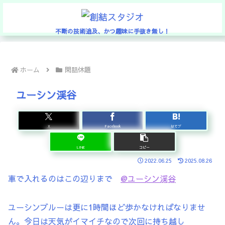
不断の技術追及、かつ趣味に手抜き無し！
ホーム
閑話休題
ユーシン渓谷
X
Facebook
はてブ
LINE
コピー
2022.06.25
2025.08.26
車で入れるのはこの辺りまで
@ユーシン渓谷
ユーシンブルーは更に1時間ほど歩かなければなりませ
ん。今日は天気がイマイチなので次回に持ち越し