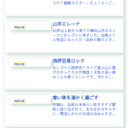
うか？創結マスター：えっ！よくご存
知で・・・Ｔ．Ｍ：古川橋から上がっ
たところでは？創結マスター：白金台
駅から五反田駅に抜ける途中の畠山記
念館の裏辺りＴ．Ｍ：畠山記念館はよ
山手エレーナ
く...
閑話休題
40年以上前から来てた横浜山手のエレ
ーナに久しぶりに来ました。当時より
人気店になってた！会計の際マスタ
ー、ママさんに「40年前、大学生のこ
ろよく来ていたんですよ～」と話した
ら「そう、もう45年になるんですよ
～」と。懐かしいお店がいつまでも
西伊豆馬ロック
あ...
閑話休題
久しぶりに西伊豆ドライブ富士山に雲
がかかってたのが残念！天気の良い時
はこんな感じらしいです。今からここ
で海鮮ランチ @斉10食限定海鮮丼！
美味しゅうございましたコメント：
Ｙ．Ｆ：4月に伊豆行きます😊Ｋ．Ｏ：
今月末伊豆でワーケーションしま
寒い夜を温かく過ごす
す！...
閑話休題
昨晩は、弘前の木枯らし吹きすさぶ駅
前に放り出されて、右も左も分からず
に、閉店しかけのお店のおねえさまに
方角を聞いて、ようやくホテルにチェ
ックインしたのが20時過ぎ。ただ、思
ったよりも弘前の駅前は、開けていた