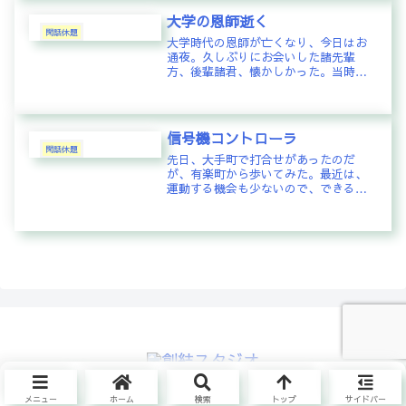
ので、食べるところは何とかなるだ
大学の恩師逝く
ろ...
閑話休題
大学時代の恩師が亡くなり、今日はお
通夜。久しぶりにお会いした諸先輩
方、後輩諸君、懐かしかった。当時の
ままに分け隔てなく話せるのも恩師の
人柄か。そして、帰宅時。東急東横線
と田園都市線が事故でグツグツ状態。
その中心は日吉？こんなところに大き
信号機コントローラ
なト...
閑話休題
先日、大手町で打合せがあったのだ
が、有楽町から歩いてみた。最近は、
運動する機会も少ないので、できるだ
け歩けるときは歩くようにしている一
環。東京駅の周辺には、お巡りさんが
あちこちに立っており、信号の制御ボ
ックスを開けて、なにやら不思議な端
末を...
© 2025 創結スタジオ.
メニュー
ホーム
検索
トップ
サイドバー