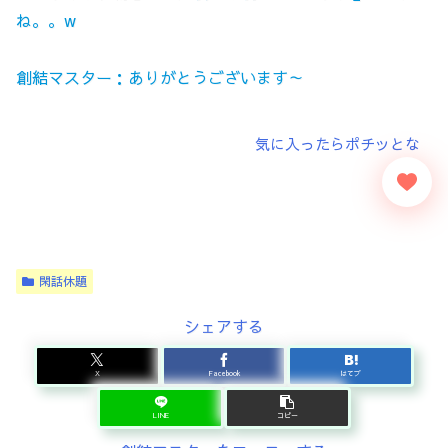
ね。。w
創結マスター：ありがとうございます～
閑話休題
シェアする
X
Facebook
はてブ
LINE
コピー