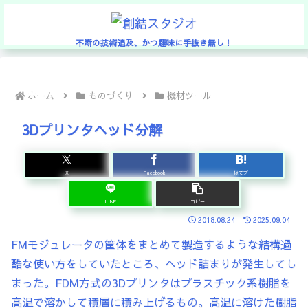
不断の技術追及、かつ趣味に手抜き無し！
ホーム
ものづくり
機材ツール
3Dプリンタヘッド分解
X
Facebook
はてブ
LINE
コピー
2018.08.24
2025.09.04
FMモジュレータの筐体をまとめて製造するような結構過
酷な使い方をしていたところ、ヘッド詰まりが発生してし
まった。FDM方式の3Dプリンタはプラスチック系樹脂を
高温で溶かして積層に積み上げるもの。高温に溶けた樹脂