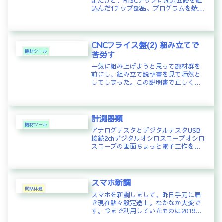
定だけど、RISCチップに周辺回路を組
込んだ1チップ部品。プログラムを焼込
めば、プログラムとおりに動いてくれ
る優れもの。周辺回路の種類によっ
て、色々な種類がある。こいつに、プ
ログラムを焼込むツールがPI...
CNCフライス盤(2) 組み立てで
機材ツール
苦労す
一気に組み上げようと思って部材群を
前にし、組み立て説明書を見て唖然と
してしまった。この説明書で正しく組
み上げろってかぁ～フレームを固定す
る場所は自分でメジャーで測定して正
しく止めるということらしい。これ
は、ミルと削る部材の距離は精度高く
計測器類
等距...
機材ツール
アナログテスタとデジタルテスタUSB
接続2chデジタルオシロスコープオシロ
スコープの画面ちょっと電子工作をし
ようと思えば、導通を始め、電圧や電
流を測ったりしなければならない場面
が多いので、テスターぐらいは持って
いる人も多いと思う。私も、かれ...
スマホ新調
閑話休題
スマホを新調しまして、昨日手元に届
き現在諸々設定途上。なかなか大変で
す。今まで利用していたものは2019年
10月に購入したものでしたので5年半も