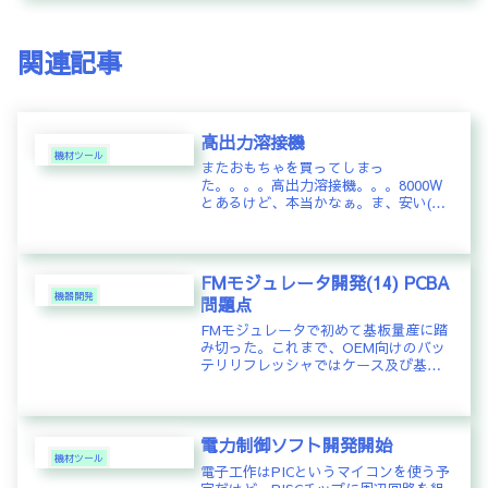
関連記事
高出力溶接機
機材ツール
またおもちゃを買ってしまっ
た。。。。高出力溶接機。。。8000W
とあるけど、本当かなぁ。ま、安い(中
国からの送料込で6千円弱)からいいけ
ど。いわゆる18650と呼ばれる乾電池型
のリチウムイオン電池を直列や並列に
つなげる際に金属プレートで接続...
FMモジュレータ開発(14) PCBA
機器開発
問題点
FMモジュレータで初めて基板量産に踏
み切った。これまで、OEM向けのバッ
テリリフレッシャではケース及び基板
をフルで台湾で2000個の量産をしたこ
とはあるがOEM先から受注して精算だ
ったので自分たちにリスクはない条件
だった。今回は、基板とケー...
電力制御ソフト開発開始
機材ツール
電子工作はPICというマイコンを使う予