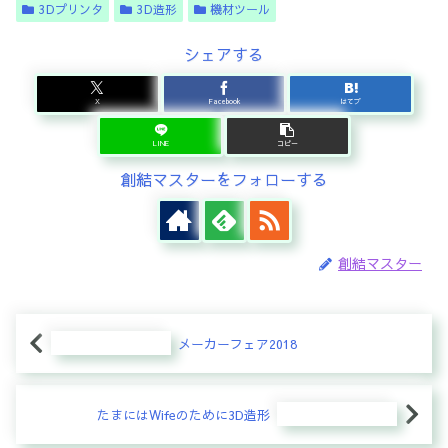
3Dプリンタ
3D造形
機材ツール
シェアする
X
Facebook
はてブ
LINE
コピー
創結マスターをフォローする
創結マスター
メーカーフェア2018
たまにはWifeのために3D造形