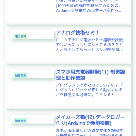
中国から届いた格安イーサシールド
(1000円弱)の動作を確認するために、
Arduinoで簡単なWebサーバを作って
みた。User commentsポート7、8、9
にLEDをそれぞれ接続して、パソコン
からWebブラウザ経由でアクセスして
LED...
アナログ技術セミナ
電力制御
ロームアナログ電源セミナ経験や我流
でわかったつもりになってる所をきち
んと説明してもらうとより理解が深ま
ります。ロームは無料のセミナーで製
品紹介ではない技術解説をしてくれる
ので大変役に立ちます。が、人気が高
くてなかなか抽選に当たりません。今
スマホ用充電器開発(11) 制御論
回...
機器開発
理と動作確認
プログラムもできたので、いよいよプ
ログラムロジックが正しく動いている
かを確認する段階に。こうなると、オ
シロスコープが活躍してくれる。とい
うよりも、オシロがなければ始まらな
い。Exif_JPEG_PICTUREPWM周期は
先ずは40kHzで。...
メイカーズ塾(12) データロガー
機器開発
作り(Arduinoで性能検証)
温度や降水量などの時間変化を記録す
る機器をロガーという。市販のものも