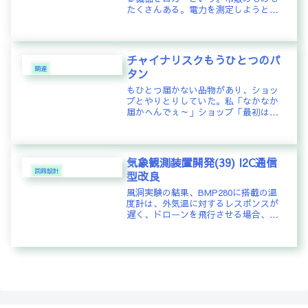
たくさんある。電力を測定しようとす
ると、1秒や1分単位の消費電力を測定
して、ロギングして記録するロガー装
置がある。しかし、私は、電圧、電流
の詳細な変化を記録したいと思って
チャイナリスクもうひとつのパ
い...
調達
タン
もひとつ届かない品物があり、ショッ
プとやりとりしていた。私「なかなか
届かへんでぇ～」ショップ「最初は香
港ポストで送ろうとしたのだけど、バ
ッテリ小包は厳しくチェックされちゃ
うので、ちょっと時間がかかると思う
けど、スイスポストで9/15に送った...
気象観測装置開発(39) I2C通信
回路設計
型改良
風洞実験の結果、BMP280に搭載の温
度計は、外気温に対するレスポンスが
遅く、ドローンを飛行させる場合、移
動に応じて気温が正しく計測ができな
いという欠点が明らかになった。その
ため、レスポンス良く気温を測定する
ためにレスポンス性の良いサーミス...