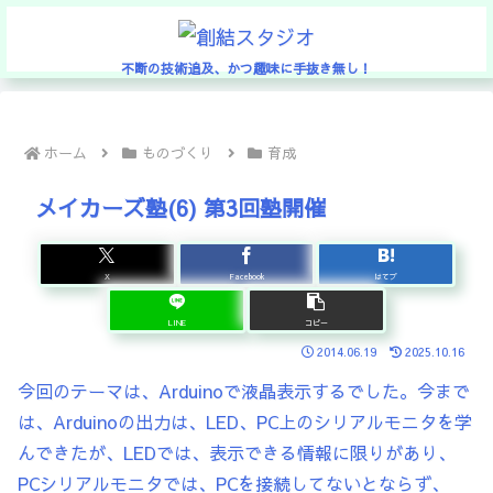
不断の技術追及、かつ趣味に手抜き無し！
ホーム
ものづくり
育成
メイカーズ塾(6) 第3回塾開催
X
Facebook
はてブ
LINE
コピー
2014.06.19
2025.10.16
今回のテーマは、Arduinoで液晶表示するでした。今まで
は、Arduinoの出力は、LED、PC上のシリアルモニタを学
んできたが、LEDでは、表示できる情報に限りがあり、
PCシリアルモニタでは、PCを接続してないとならず、