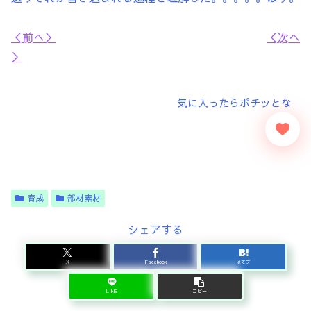
＜前へ＞
＜次へ
＞
育成
部材素材
シェアする
X
Facebook
はてブ
LINE
コピー