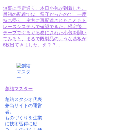
無事に予定通り、本日小包が到着した。
最初の配達では、留守だったので、一度
持ち帰り、夕方に再配達されたこともト
レースシステムで確認できた。帰宅後、
テープでぐるぐる巻にされた小包を開い
てみると、まるで既製品のような基板が
6枚出てきました。え？？...
創結マスター
創結スタジオ代表
兼当サイトの運営
者。
ものづくりを生業
に技術習得に励
み、ものづくり仲