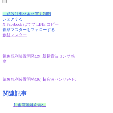
回路設計
部材素材
電力制御
シェアする
X
Facebook
はてブ
LINE
コピー
創結マスターをフォローする
創結マスター
気象観測装置開発(29) 新超音波センサ感
度
気象観測装置開発(36) 超音波センサ9V化
関連記事
鉛蓄電池延命再生