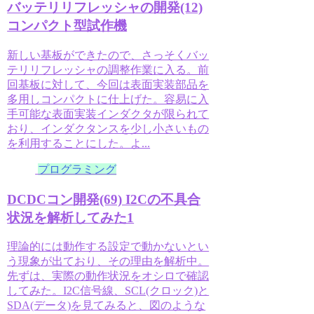
バッテリリフレッシャの開発(12)
コンパクト型試作機
新しい基板ができたので、さっそくバッ
テリリフレッシャの調整作業に入る。前
回基板に対して、今回は表面実装部品を
多用しコンパクトに仕上げた。容易に入
手可能な表面実装インダクタが限られて
おり、インダクタンスを少し小さいもの
を利用することにした。よ...
プログラミング
DCDCコン開発(69) I2Cの不具合
状況を解析してみた1
理論的には動作する設定で動かないとい
う現象が出ており、その理由を解析中。
先ずは、実際の動作状況をオシロで確認
してみた。I2C信号線、SCL(クロック)と
SDA(データ)を見てみると、図のような