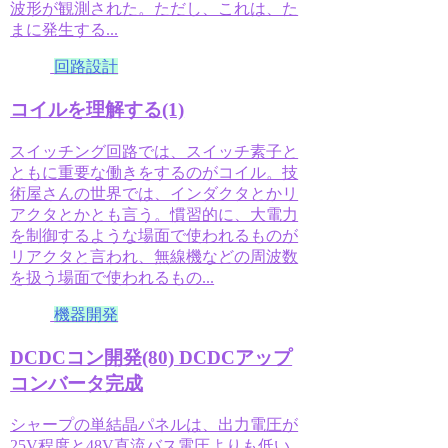
波形が観測された。ただし、これは、た
まに発生する...
回路設計
コイルを理解する(1)
スイッチング回路では、スイッチ素子と
ともに重要な働きをするのがコイル。技
術屋さんの世界では、インダクタとかリ
アクタとかとも言う。慣習的に、大電力
を制御するような場面で使われるものが
リアクタと言われ、無線機などの周波数
を扱う場面で使われるもの...
機器開発
DCDCコン開発(80) DCDCアップ
コンバータ完成
シャープの単結晶パネルは、出力電圧が
25V程度と48V直流バス電圧よりも低い