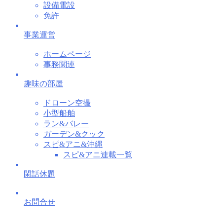
設備電設
免許
事業運営
ホームページ
事務関連
趣味の部屋
ドローン空撮
小型船舶
ラン&バレー
ガーデン&クック
スピ&アニ&沖縄
スピ&アニ連載一覧
閑話休題
お問合せ