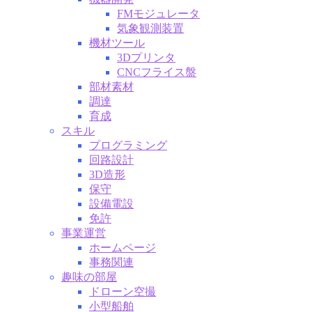
FMモジュレータ
気象観測装置
機材ツール
3Dプリンタ
CNCフライス盤
部材素材
調達
育成
スキル
プログラミング
回路設計
3D造形
保守
設備電設
免許
事業運営
ホームページ
事務関連
趣味の部屋
ドローン空撮
小型船舶