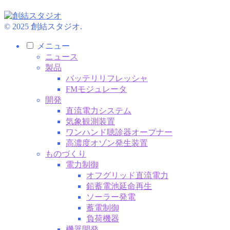
© 2025 創結スタジオ.
メニュー
ニュース
製品
バッテリリフレッシャ
FMモジュレータ
開発
直流電力システム
気象観測装置
ワンハンド聴診器オープナー
高濃度オゾン発生装置
ものづくり
電力制御
オフグリッド直流電力
鉛蓄電池延命再生
ソーラー発電
蓄電制御
負荷機器
機器開発