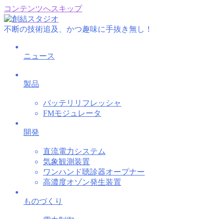
コンテンツへスキップ
不断の技術追及、かつ趣味に手抜き無し！
ニュース
製品
バッテリリフレッシャ
FMモジュレータ
開発
直流電力システム
気象観測装置
ワンハンド聴診器オープナー
高濃度オゾン発生装置
ものづくり