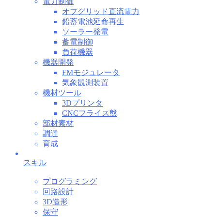
電力制御
オフグリッド直流電力
鉛蓄電池延命再生
ソーラー発電
蓄電制御
負荷機器
機器開発
FMモジュレータ
気象観測装置
機材ツール
3Dプリンタ
CNCフライス盤
部材素材
調達
育成
スキル
プログラミング
回路設計
3D造形
保守