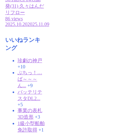
発(31) 久々はんだ
リフロー
86 views
2025.10.20
2025.11.09
いいねランキ
ング
珍劇の神戸
+10
ぶちっ！…
ば～～～
ん...
+9
バッテリテ
スタDL2...
+5
事業の表札
3D造形
+3
1級小型船舶
免許取得
+1