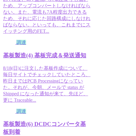
ため、アップコンバートしなければなら
ない。また、電流も7A程度出力できる
ため、それに応じた回路構成にしなけれ
ばならない。といっても、これまでにス
イッチング用のFET...
調達
基板製造(4) 基板完成＆発送通知
8/18(日)に注文した基板作成について、
毎日サイトでチェックしていたところ、
昨日まではPCB Processingになってい
た。それが、今朝、メールで status が
Shipped になった通知が来て、先ほど、
更に Traceable...
調達
基板製造(6) DCDCコンバータ基
板到着