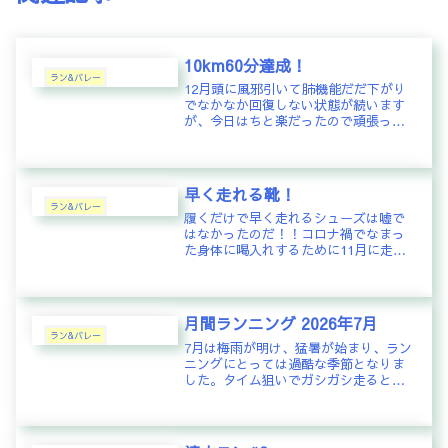
10km60分達成！
ラン&バレー
12月頭に風邪引いて肺機能だだ下がり
でなかなか回復しない状態が続います
が、今日はちと楽だったので頑張って
10km60分狙いで走ってみた。結果、
10km59分00秒！ランニング初心者の最
初にも目標とする10km1時間をついに
達成！VO2Max...
早く走れる靴！
ラン&バレー
履くだけで早く走れるシューズは嘘で
はなかったのだ！！コロナ禍でなまっ
た身体に喝入れするために11月に走り
始めて早半年。当初は全く息が続か
ず、5kmの距離を時速8kmで走ること
を目標に取り組んだ。最初の目標を達
成するまで約2カ月。次の目標は時...
月間ランニング 2026年7月
ラン&バレー
7月は梅雨が明け、猛暑が始まり、ラン
ニングにとっては過酷な季節となりま
した。タイム狙いでガシガシ走ると汗
ダクダクでシューズまでビチョビチョ
になってしまい身体への負担も大き
い。秋以降のランニングシーズンに向
けて肉体改造を目指し、ゆっくりと長