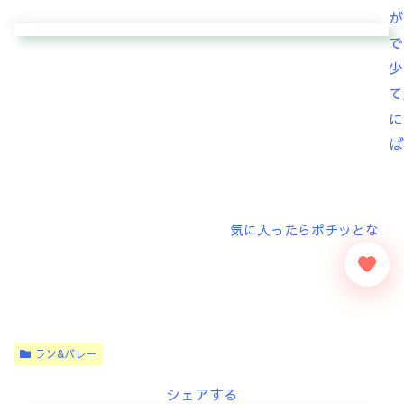
が
で
少
て
に
ば
ラン&バレー
シェアする