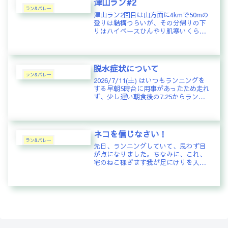
津山ラン#2
く...
ラン&バレー
津山ラン2回目は山方面に4kmで50mの
登りは結構つらいが、その分帰りの下
りはハイペースひんやり肌寒いくらい
なので気持ち良く走れる
脱水症状について
ラン&バレー
2026/7/11(土) はいつもランニングを
する早朝5時台に用事があったため走れ
ず、少し遅い朝食後の7:25からランニ
ングした。梅雨末期、ほとんど梅雨明
けかと思わせる天候だが湿度はまだ十
分高く朝からじっとりとした天気。な
かなかに厳しい季節...
ネコを信じなさい！
ラン&バレー
先日、ランニングしていて、思わず目
が点になりました。ちなみに、これ、
宅のねこ様ざます我が足にけりを入れ
ているところコメント：Ｙ．Ｓ：
「神」と見せかけて「ネコ」なのです
ね創結マスター：元は神だったものを
改造したのか・・・真実やいかに？