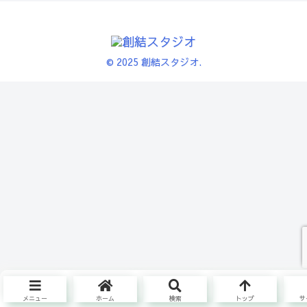
© 2025 創結スタジオ.
メニュー
ホーム
検索
トップ
サ