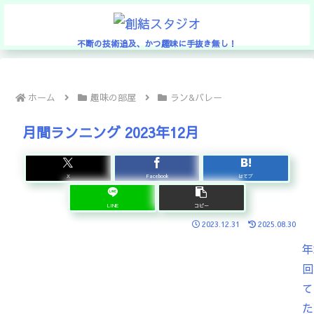
不断の技術追及、かつ趣味に手抜き無し！
ホーム
趣味の部屋
ラン&バレー
月間ランニング 2023年12月
X
Facebook
はてブ
LINE
コピー
2023.12.31
2025.08.30
年
回
て
た