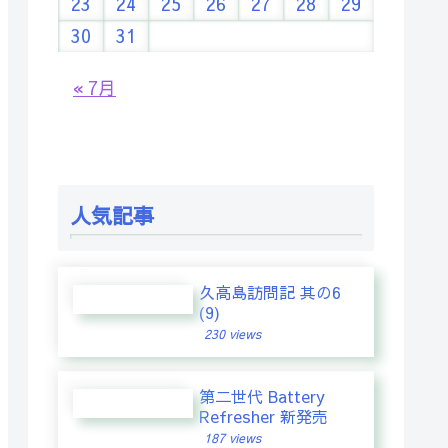
23
24
25
26
27
28
29
30
31
« 7月
人気記事
久高島訪問記 其の6
(9)
230 views
第二世代 Battery
Refresher 新発売
187 views