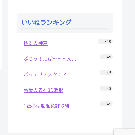
いいねランキング
+10
珍劇の神戸
+9
ぶちっ！…ば～～～ん...
+5
バッテリテスタDL2...
+3
事業の表札3D造形
+1
1級小型船舶免許取得