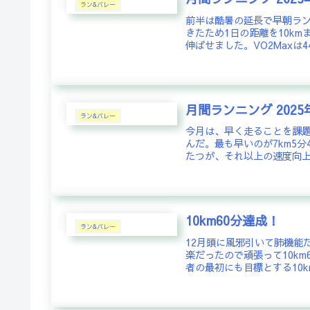
ラン&バレー
前半は酷暑の延長で早朝ラ
きたため1日の距離を10km
伸ばせました。VO2Maxは4
月間ランニング 2025
ラン&バレー
今月は、早く走ることを課
んだ。最も早いのが7km5分
たつが、それ以上の速度向上
10km60分達成！
ラン&バレー
12月頭に風邪引いて肺機能
楽だったので頑張って10km
者の最初にも目標とする10km