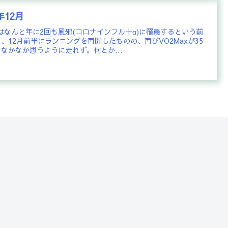
年12月
年はなんと年に2回も風邪(コロナインフル＋α)に罹患するという前
、12月前半にランニングを再開したものの、再びVO2Maxが35
なかなか思うように走れず。何とか...