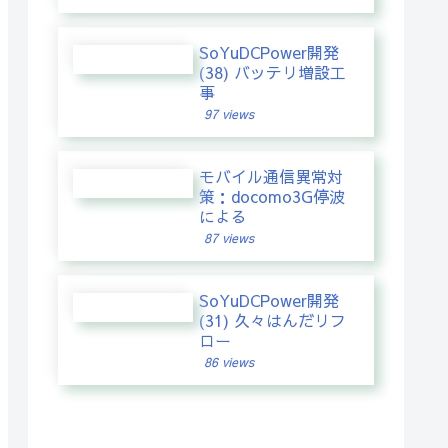
SoYuDCPower開発
(38) バッテリ増設工
事
97 views
モバイル通信異常対
策：docomo3G停波
による
87 views
SoYuDCPower開発
(31) 久々はんだリフ
ロー
86 views