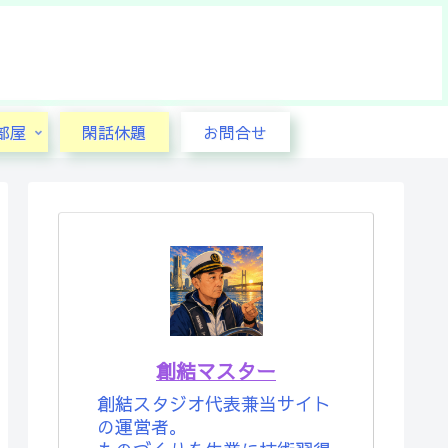
部屋
閑話休題
お問合せ
創結マスター
創結スタジオ代表兼当サイト
の運営者。