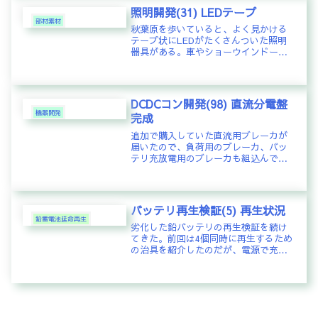
いう欠点がある。パネルの一部に影
照明開発(31) LEDテープ
が...
部材素材
秋葉原を歩いていると、よく見かける
テープ状にLEDがたくさんついた照明
器具がある。車やショーウインドーな
どのデコレーションに利用することが
多いようだ。パワーLEDモジュール
や、バックライト用の高輝度LEDチッ
プなど利用し、自宅の照明機器とし...
DCDCコン開発(98) 直流分電盤
機器開発
完成
追加で購入していた直流用ブレーカが
届いたので、負荷用のブレーカ、バッ
テリ充放電用のブレーカも組込んで、
直流分電盤が、ようやく完成。ウォル
ボックスを購入するときには、少し大
きめかと思ったが、こうして組込んで
みると、みごとにギッチギチ。ぜんぜ
バッテリ再生検証(5) 再生状況
ん...
鉛蓄電池延命再生
劣化した鉛バッテリの再生検証を続け
てきた。前回は4個同時に再生するため
の治具を紹介したのだが、電源で充電
しつつの再生は、なかなか進展しなか
った。再生開始(10/2)から満充電維持
での再生状況(10/22まで)おそらくは、
充放電を繰り返して電...