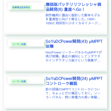
廉価版バッテリリフレッシャ商
鉛蓄電池延命再生
品開発(6) 量産へGo！
試作機用に適当に設計した筐体モデル
を量産型に向けて修正した。HBR-
1000と相似形に小さくなるイメージで
LEDも角型に変更した。3Dプリンタで
造形してスナップインのかみ合わせな
どを確認する。電源の端子処理を確認
する。これにて量産準備が整い...
SoYuDCPower開発(43) μMPPT
ソーラー発電
故障
NexPowerソーラーパネルのμMPPTが
再び故障。最近の傾向としてンダクタ
のインダクタンス抜けという現象が顕
著に発生するようになった。故障した
装置のインダクタは高熱で黒く変色し
ているのが特徴的だ。今回故障した
μMPPTも同様にこのような...
SoYuDCPower開発(24) μMPPT
ソーラー発電
コントローラ概説
前の投稿のMPPTコントローラについ
て、ちょっとだけ補足しておく。ソー
ラーパネル、特に発電力の高い単結晶
系のパネルはセルが直列に接続されて
いるため四角いのが並んだように見え
る。実は単結晶系は陰にとても弱いと