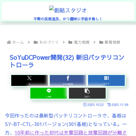
不断の技術追及、かつ趣味に手抜き無し！
ホーム
ものづくり
電力制御
蓄電制御
SoYuDCPower開発(32) 新旧バッテリコン
トローラ
X
Facebook
はてブ
LINE
コピー
2025.10.22
2025.11.09
今回作ったのは最新型バッテリコントローラで、基板は
SY-BT-CTL-301バージョン(301基板)となっている。一
方、
10年前に作った初代は充電回路と放電回路が分離さ