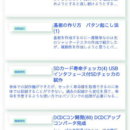
めようとすると流し続けようとする。
あまのじゃくな性格を持っている。
DC/DCコンバータを作る際には、コイ
ルのインダクタンスをいくつぐらいに
設定すればよいか、意外と難しい。
基板の作り方 パタン起こし法
適...
回路設計
(1)
基板を作成するのに一番簡単なのは先
のシャッターテスタの作成で紹介した
が、複数枚を作成しようと思うとパタ
ンを作成することとなる。枚数が多け
れば、基板屋さんに出すのだが、その
前に、回路設計とパタン設計がきちん
と動作するかを確認するために、1～
SDカード寿命チェッカ(4) USB
2...
機器開発
インタフェース付SDチェッカの
試作
単体での試作機ができたが、せっかく寿命値を取得できるのに単
体では記録することができない。過去の記録から変化を見て、寿
命を予想するような使い方ではパソコンでの処理が必要になる。
取得した寿命値はパソコンに取り込みたい。そうすると、USBイ
ンタフ...
DCDCコン開発(80) DCDCアップ
機器開発
コンバータ完成