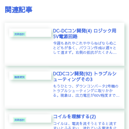
関連記事
DC-DCコン開発(4) ロジック用
回路設計
5V電源回路
今週もあれやこれややらねばならぬこ
とどもが多く、パワコン作成は遅々と
して進まず。右側の抵抗がたくさん並
んでいる部分が5V電源回路PV(太陽光
発電システム)の高電圧からPICや液晶
ディスプレイ用の5Vを作る回路設計と
動作検証だけ。三端子レギュ...
DCDCコン開発(92) トラブルシ
機器開発
ューティングその3
もうひとつ、ダウンコンバータ2号機の
トラブルシューティングに取りかか
る。現象は、出力電圧が60V程度まで上
昇し、その後0Vに戻るという動作を繰
り返すもの。電源投入直後から、この
動作に入り、延々と繰り返してしま
う。複数のDCDCコンバータを連...
コイルを理解する(2)
回路設計
コイルは、電流を流そうとすると流す
まいとふるまい、流れている電流を止