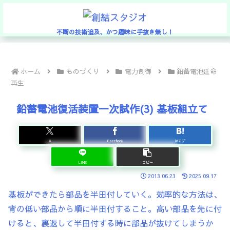
不断の技術追及、かつ趣味に手抜き無し！
ホーム
ものづくり
電力制御
鉛蓄電池延命
再生
鉛蓄電池復活装置一次試作(3) 基板組立て
X
Facebook
はてブ
LINE
コピー
2013.06.23
2025.09.17
基板ができたら部品を半田付していく。効率的な方法は、
背の低い部品から順に半田付すること。高い部品を先に付
けると、裏返して半田付する時に部品が抜けてしまうか