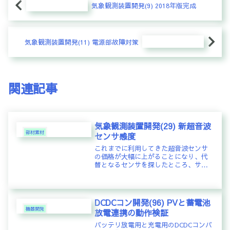
気象観測装置開発(9) 2018年版完成
気象観測装置開発(11) 電源部故障対策
関連記事
気象観測装置開発(29) 新超音波
部材素材
センサ感度
これまでに利用してきた超音波センサ
の価格が大幅に上がることになり、代
替となるセンサを探したところ、サイ
ズ、仕様がほぼ同じものが見つかり、
採用するに至った。MANORSHI
ELECTRONICS CO.,LTD の MSW-
A1040H08...
DCDCコン開発(96) PVと蓄電池
機器開発
放電連携の動作検証
バッテリ放電用と充電用のDCDCコンバ