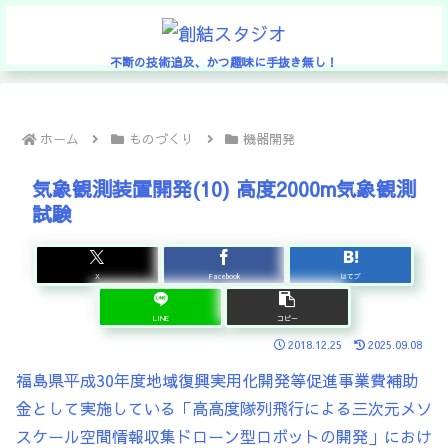
不断の技術追及、かつ趣味に手抜き無し！
ホーム
ものづくり
機器開発
気象観測装置開発(10) 高度2000m気象観測
試験
X
Facebook
はてブ
LINE
コピー
2018.12.25
2025.09.08
福島県平成30年度地域復興実用化開発等促進事業費補助
金として実施している「高高度隊列飛行による三次元メソ
スケール空間情報収集ドローン型ロボットの開発」におけ