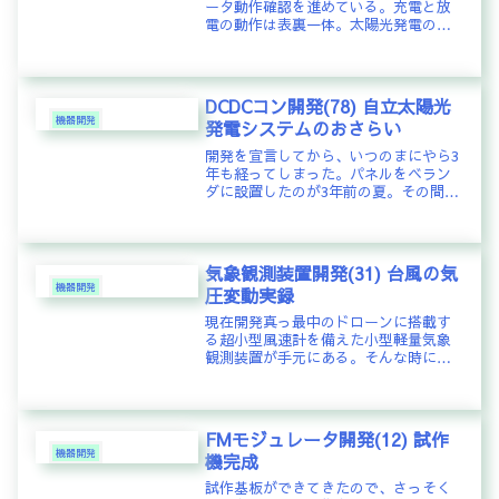
ータ動作確認を進めている。充電と放
電の動作は表裏一体。太陽光発電の電
力に余裕があるときはバッテリに充電
するが、太陽光発電の電力が不足して
いる場合はバッテリから放電して補
う。これをどのように制御すべき
DCDCコン開発(78) 自立太陽光
か。...
機器開発
発電システムのおさらい
開発を宣言してから、いつのまにやら3
年も経ってしまった。パネルをベラン
ダに設置したのが3年前の夏。その間、
カメの歩みのようではあるが、地道に
MPPTの方法や非発振制御方法などを
つめてきた訳で、それらパーツが概ね
揃ってきた感じである。そこで、...
気象観測装置開発(31) 台風の気
機器開発
圧変動実録
現在開発真っ最中のドローンに搭載す
る超小型風速計を備えた小型軽量気象
観測装置が手元にある。そんな時に我
が家の真上を台風19号が通過するらし
い。こんな機会は一生のうちに一度で
も起きればラッキー！宝くじに当たる
よりもはるかに小さな確率に違いな
FMモジュレータ開発(12) 試作
い...
機器開発
機完成
試作基板ができてきたので、さっそく