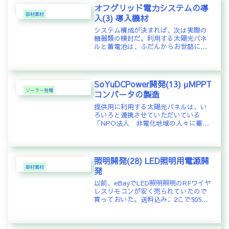
オフグリッド電力システムの導
部材素材
入(3) 導入機材
システム構成が決まれば、次は実際の
機器類の検討だ。利用する太陽光パネ
ルと蓄電池は、ふだんからお世話にな
っている『NPO法人 非電化地域の人々
に蓄電池をおくる会』の鈴木代表に提
供いただくことを想定してシステム構
成を検討したので機材は決定済み。...
SoYuDCPower開発(13) μMPPT
ソーラー発電
コンバータの製造
提供用に利用する太陽光パネルは、い
ろいろと連携させていただいている
「NPO法人 非電化地域の人々に蓄電
池をおくる会」の鈴木代表から提供い
ただくリユースパネルを活用すること
となった。最近は、太陽光パネルのリ
ユース品も出回り始めたという。品質
照明開発(28) LED照明用電源開
に...
部材素材
発
以前、eBayでLED照明照明のRFワイヤ
レスリモコンが安く売られていたので
買っておいた。送料込み、2こで505
円。本当か？だめもとで買っておいた
のをようやく準備が整ったので、試し
てみた。Instructions for RF Wirele...