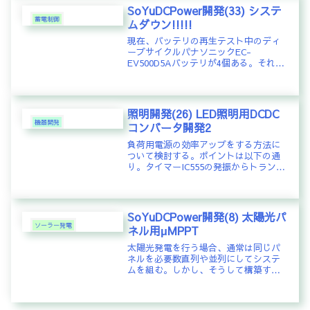
SoYuDCPower開発(33) システ
蓄電制御
ムダウン!!!!!
現在、バッテリの再生テスト中のディ
ープサイクルパナソニックEC-
EV500D5Aバッテリが4個ある。それら
を運用中のオフグリッドシステムのバ
ッテリに組み込み、サイクル利用をし
ながら再生状況を評価することにし
た。それに先立ち、ACDelcoM...
照明開発(26) LED照明用DCDC
機器開発
コンバータ開発2
負荷用電源の効率アップをする方法に
ついて検討する。ポイントは以下の通
り。タイマーIC555の発振からトランジ
スタをドライブする際、抵抗で波形が
なまるところをスピードアップコンデ
ンサを抵抗と並行に設置し高速化FET
ドライブ回路をプッシュプル型...
SoYuDCPower開発(8) 太陽光パ
ソーラー発電
ネル用μMPPT
太陽光発電を行う場合、通常は同じパ
ネルを必要数直列や並列にしてシステ
ムを組む。しかし、そうして構築する
と、後でパネルを追加したりする際
に、いろいろと面倒な設計が必要にな
る。パネルの代替わりもあり、同じパ