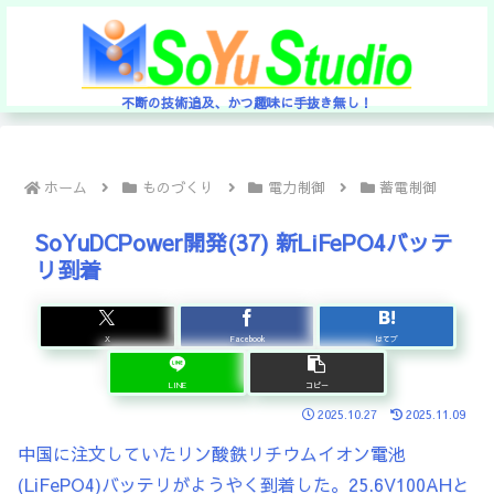
不断の技術追及、かつ趣味に手抜き無し！
ホーム
ものづくり
電力制御
蓄電制御
SoYuDCPower開発(37) 新LiFePO4バッテ
リ到着
X
Facebook
はてブ
LINE
コピー
2025.10.27
2025.11.09
中国に注文していたリン酸鉄リチウムイオン電池
(LiFePO4)バッテリがようやく到着した。25.6V100AHと