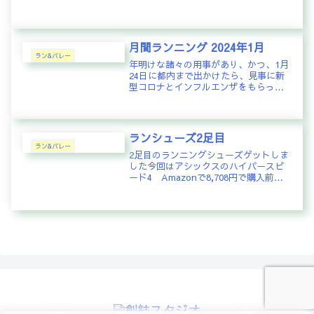
にとどまる。間が空くと、走行能力が
やはり明らかに低下することを実感。
唯一、VO2Maxが41を維持できたのは
ラッキーだった。3月30...
月間ランニング 2024年1月
ラン&バレー
年明けな諸々の用事があり、かつ、1月
24日に都内まで出かけたら、見事に新
型コロナとインフルエンザをもらって
しまい、なんと、ダブル感染で39℃オ
ーバーの熱を出して寝込んでしまった
ため、ほとんど走れることができませ
んでした。早く回復して、また普...
ランシューズ2足目
ラン&バレー
2足目のランニングシューズゲットしま
した今回はアシックスのハイパースピ
ード4 Amazonで8,708円で購入前の
アシックスノヴァブラスト3は1年2ヶ月
で1000kmほど走ったので結構お疲れか
と思い、交互に履くようにしようか
と。ノヴァブラス...