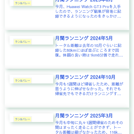
ラン&バレー
今月、Huawei Watch GT3 Proを入手
したので、ランニング結果が容易に記
録できるようになったのをきっかけ
に、毎月のラン結果を記録していこう
と思う。初日は6月17日なので今月は9
回しかランを記録できなかった。それ
でもトータル40...
月間ランニング 2024年5月
ラン&バレー
トータル距離は去年の10月ぐらいに記
録した80kmにほぼ並ぶところまで回
復。体調の良い時は1km6分弱で走れる
ように肺機能も回復してきたようだ。
やれやれ・・・
月間ランニング 2024年10月
ラン&バレー
今月も1週間ほど帰省したため、距離が
思うように伸ばせなかった。それでも
帰省先でもできるだけランニングする
よう心掛け、VO2Maxを41まで回復さ
せることができたのは良かった。41に
なると、常時1km6分で走るのが、それ
ほど苦ではなくなる。V...
月間ランニング 2025年3月
ラン&バレー
今月も中旬に丸々1週間帰省のためその
間はまったく走ることができず、トー
タル距離は稼げなかったため、116km