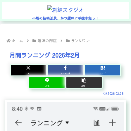
不断の技術追及、かつ趣味に手抜き無し！
ホーム
趣味の部屋
ラン&バレー
月間ランニング 2026年2月
X
Facebook
はてブ
LINE
コピー
2026.02.28