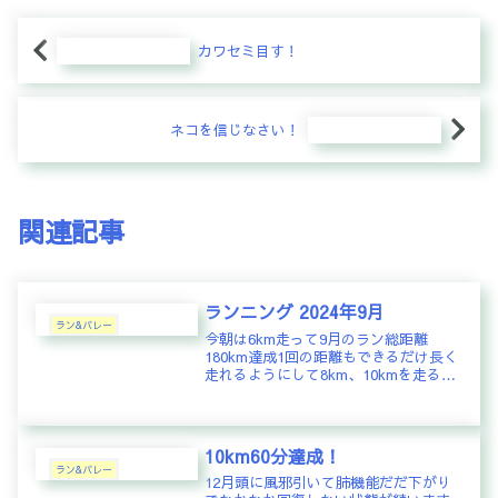
カワセミ目す！
ネコを信じなさい！
関連記事
ランニング 2024年9月
ラン&バレー
今朝は6km走って9月のラン総距離
180km達成1回の距離もできるだけ長く
走れるようにして8km、10kmを走る回
数を増やしつつある。さて、次の目標
は月間200kmか！？
10km60分達成！
ラン&バレー
12月頭に風邪引いて肺機能だだ下がり