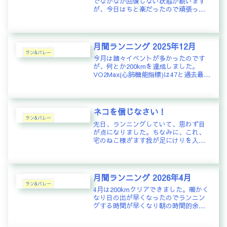
でなかなか回復しない状態が続います
が、今日はちと楽だったので頑張って
10km60分狙いで走ってみた。結果、
10km59分00秒！ランニング初心者の最
初にも目標とする10km1時間をついに
達成！VO2Max...
月間ランニング 2025年12月
ラン&バレー
今月は諸々イベントが多かったのです
が、何とか200kmを達成しました。
VO2Max(心肺機能指標)は47と過去最大
を維持しています。5分50秒/kmの速度
で概ね心拍数140台を維持できる程度と
肺の酸素摂取機能が高まってきたこと
を実感していま...
ネコを信じなさい！
ラン&バレー
先日、ランニングしていて、思わず目
が点になりました。ちなみに、これ、
宅のねこ様ざます我が足にけりを入れ
ているところコメント：Ｙ．Ｓ：
「神」と見せかけて「ネコ」なのです
ね創結マスター：元は神だったものを
改造したのか・・・真実やいかに？
月間ランニング 2026年4月
ラン&バレー
4月は200kmクリアできました。暖かく
なり日の出が早くなったのでランニン
グする時間が早くなり朝の時間的余裕
が大きくなったのが大きいです。昨日
は水分不足で後半失速してしまったの