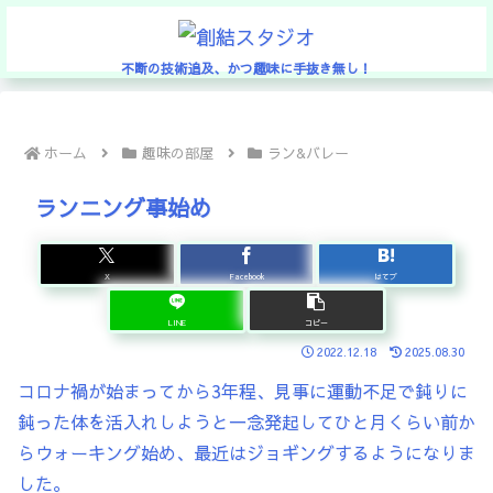
不断の技術追及、かつ趣味に手抜き無し！
ホーム
趣味の部屋
ラン&バレー
ランニング事始め
X
Facebook
はてブ
LINE
コピー
2022.12.18
2025.08.30
コロナ禍が始まってから3年程、見事に運動不足で鈍りに
鈍った体を活入れしようと一念発起してひと月くらい前か
らウォーキング始め、最近はジョギングするようになりま
した。