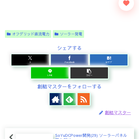
オフグリッド直流電力
ソーラー発電
シェアする
X
Facebook
はてブ
LINE
コピー
創結マスターをフォローする
創結マスター
SoYuDCPower開発(29) ソーラーパネル