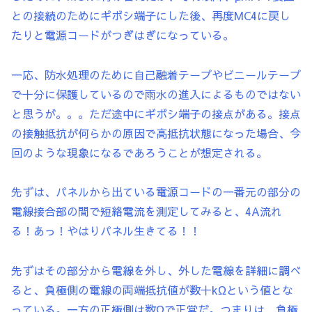
との接続のためにギボシ端子にした後、再度MC4に戻し
たりと電源コードがつぎはぎになっている。
一応、防水処理のために自己融着テープやビニールテープ
で十分に保護しているので雨水の進入によるものではない
と思うが。。。ただ途中にギボシ端子の接点がある。接点
の接触抵抗が何らかの原因で高抵抗状態になった場合、今
回のような現象になるであろうことが想定される。
先ずは、パネルから出ている電源コードの一番元の部分の
電線接合部の間で短絡電流を測定してみると、4A流れ
る！あっ！やはりパネル生きてる！！
先ずはその部分から電線を外し、外した電線を詳細に調べ
ると、負極側の電線の両端抵抗値が数十kΩという値とな
っている。一方の正極側は数Ωで正常だ。つまりは、負極