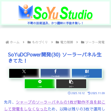
不断の技術追及、かつ趣味に手抜き無し！
ホーム
ものづくり
電力制御
ソーラー発電
SoYuDCPower開発(30) ソーラーパネル生
きてた！
X
Facebook
はてブ
LINE
コピー
2025.10.12
2025.11.09
先月、
シャープのソーラーパネルの1枚が動作不良を起こ
して発電をしなくなった
ため、以降は残りの3枚で運用し