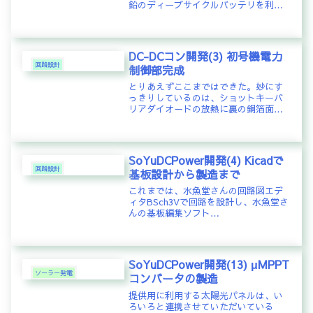
鉛のディープサイクルバッテリを利用
してきた。現在使っているのは、
ACDelcoのM31MFという主にボートで
は有名なバッテリを6個、2個直列で
24Vにしてそれを3セット利用...
DC-DCコン開発(3) 初号機電力
回路設計
制御部完成
とりあえずここまではできた。妙にす
っきりしているのは、ショットキーバ
リアダイオードの放熱に裏の銅箔面を
利用するよう裏面に実装したため。個
人的な趣味としては高密度実装が好み
でこんなスカスカはイマイチなんだけ
ど、放熱を考えれば仕方ないか。
SoYuDCPower開発(4) Kicadで
Pow...
回路設計
基板設計から製造まで
これまでは、水魚堂さんの回路図エデ
ィタBSch3Vで回路を設計し、水魚堂さ
んの基板編集ソフト
MinimalBoardEditorで基板のパタン設
計をしていたが、回路から基板にネッ
トリストでさくっと引き渡すことがで
きないので、自分で基板設計の...
SoYuDCPower開発(13) μMPPT
ソーラー発電
コンバータの製造
提供用に利用する太陽光パネルは、い
ろいろと連携させていただいている