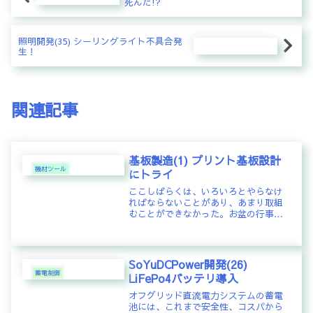
死んだ!?
照明開発(35) シーリングライト不具合発
生！
関連記事
基板製造(1) プリント基板設計
機材ツール
にトライ
ここしばらくは、いろいろとやらなけ
ればならないことがあり、あまり取組
むことができなかった。お盆の行事も
滞りなく済ませて、ようやく少し時間
の余裕ができたので、久しぶりに再
開。CPUや電流センサ用の安定な5V直
流電源をどうやればうまく作れる
SoYuDCPower開発(26)
か、...
蓄電制御
LiFePo4バッテリ導入
オフグリッド直流電力システムの蓄電
池には、これまで安全性、コスパから