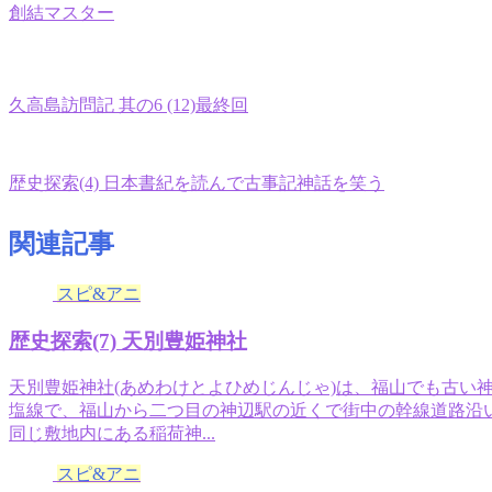
創結マスター
久高島訪問記 其の6 (12)最終回
歴史探索(4) 日本書紀を読んで古事記神話を笑う
関連記事
スピ&アニ
歴史探索(7) 天別豊姫神社
天別豊姫神社(あめわけとよひめじんじゃ)は、福山でも古い
塩線で、福山から二つ目の神辺駅の近くで街中の幹線道路沿
同じ敷地内にある稲荷神...
スピ&アニ