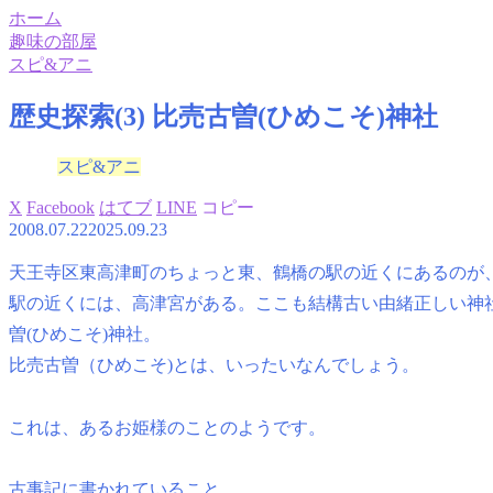
ホーム
趣味の部屋
スピ&アニ
歴史探索(3) 比売古曽(ひめこそ)神社
スピ&アニ
X
Facebook
はてブ
LINE
コピー
2008.07.22
2025.09.23
天王寺区東高津町のちょっと東、鶴橋の駅の近くにあるのが、
駅の近くには、高津宮がある。ここも結構古い由緒正しい神
曽(ひめこそ)神社。
比売古曽（ひめこそ)とは、いったいなんでしょう。
これは、あるお姫様のことのようです。
古事記に書かれていること。