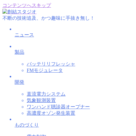
コンテンツへスキップ
不断の技術追及、かつ趣味に手抜き無し！
ニュース
製品
バッテリリフレッシャ
FMモジュレータ
開発
直流電力システム
気象観測装置
ワンハンド聴診器オープナー
高濃度オゾン発生装置
ものづくり