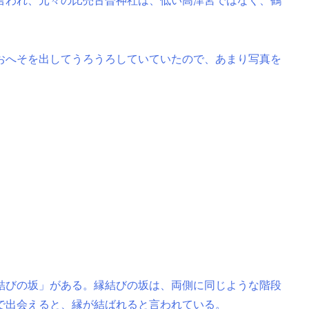
言われ、元々の比売古曽神社は、低い高津宮ではなく、鶴
おへそを出してうろうろしていていたので、あまり写真を
結びの坂」がある。縁結びの坂は、両側に同じような階段
で出会えると、縁が結ばれると言われている。