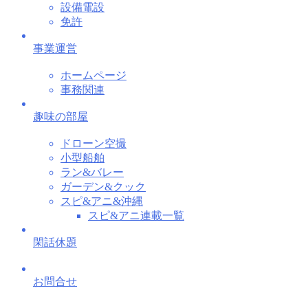
設備電設
免許
事業運営
ホームページ
事務関連
趣味の部屋
ドローン空撮
小型船舶
ラン&バレー
ガーデン&クック
スピ&アニ&沖縄
スピ&アニ連載一覧
閑話休題
お問合せ