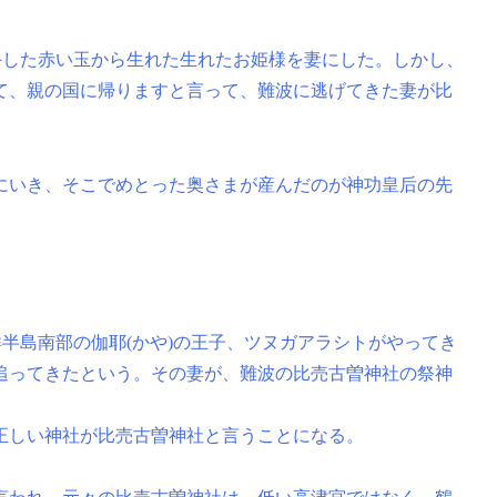
手した赤い玉から生れた生れたお姫様を妻にした。しかし、
て、親の国に帰りますと言って、難波に逃げてきた妻が比
にいき、そこでめとった奥さまが産んだのが神功皇后の先
鮮半島南部の伽耶(かや)の王子、ツヌガアラシトがやってき
追ってきたという。その妻が、難波の比売古曽神社の祭神
正しい神社が比売古曽神社と言うことになる。