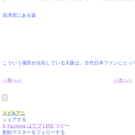
高津宮にある坂
こういう場所が点在している大阪は、古代日本ファンにとっ
＜前へ＞
＜次へ＞
スピ&アニ
シェアする
X
Facebook
はてブ
LINE
コピー
創結マスターをフォローする