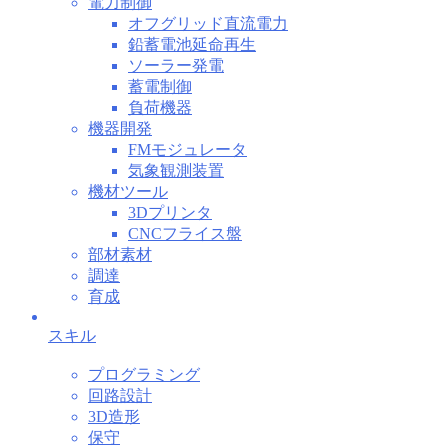
電力制御
オフグリッド直流電力
鉛蓄電池延命再生
ソーラー発電
蓄電制御
負荷機器
機器開発
FMモジュレータ
気象観測装置
機材ツール
3Dプリンタ
CNCフライス盤
部材素材
調達
育成
スキル
プログラミング
回路設計
3D造形
保守