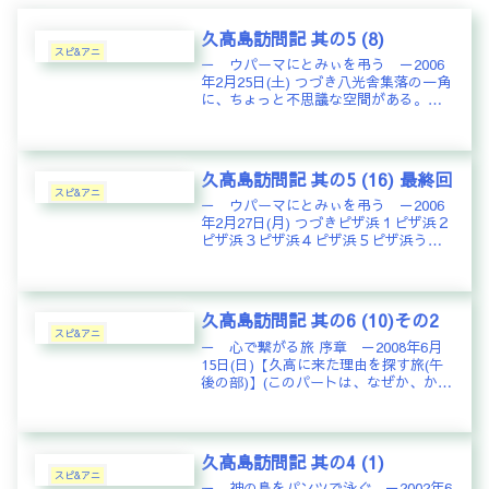
久高島訪問記 其の5 (8)
スピ&アニ
－ ウパーマにとみぃを弔う －2006
年2月25日(土) つづき八光舎集落の一角
に、ちょっと不思議な空間がある。オ
ープンな住宅。部屋の中には、イザイ
ホーのグラビア本などが無造作に置か
れている。人手が加わっていることは
確かなんだけど、ここで、...
久高島訪問記 其の5 (16) 最終回
スピ&アニ
－ ウパーマにとみぃを弔う －2006
年2月27日(月) つづきピザ浜１ピザ浜２
ピザ浜３ピザ浜４ピザ浜５ピザ浜うん
こナマコピザ浜のサンゴ石と貝久高島
を五度離れる昼過ぎの便で久高島を離
れた。こうして、５回目の久高島訪問
は幕を閉じた。確実に、次...
久高島訪問記 其の6 (10)その2
スピ&アニ
－ 心で繋がる旅 序章 －2008年6月
15日(日)【久高に来た理由を探す旅(午
後の部)】(このパートは、なぜか、かな
り記憶が曖昧なのです。覚えている方
は、何でも良いのでキーワードを提供
してくださいね。)遠い記憶がよみがえ
る何度か起きたり寝...
久高島訪問記 其の4 (1)
スピ&アニ
－ 神の島をパンツで泳ぐ －2002年6