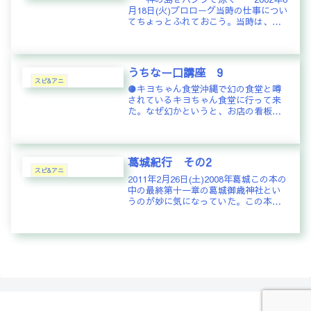
月18日(火)プロローグ当時の仕事につい
てちょっとふれておこう。当時は、本
務が東京の業務と、沖縄の兼務という
状況。東京の仕事は、札幌、仙台、長
野、新潟、東京、名古屋、大阪、広
島、松山、福岡、那覇にある...
うちなー口講座 9
スピ&アニ
●キヨちゃん食堂沖縄で幻の食堂と噂
されているキヨちゃん食堂に行って来
た。なぜ幻かというと、お店の看板が
全くでていない。一般の民家である。
スージグヮ(細い路地)の奥にある、等の
理由で、発見が極めて難しいらしい。
今日の昼食は、探検がてらここに決...
葛城紀行 その2
スピ&アニ
2011年2月26日(土)2008年葛城この本の
中の最終第十一章の葛城御歳神社とい
うのが妙に気になっていた。この本で
は、スサノオの息子としてニギハヤヒ
が位置付けられ、その娘にミトシ(御歳)
が位置付けられている。ニギハヤヒと
は、神武天皇が大和...