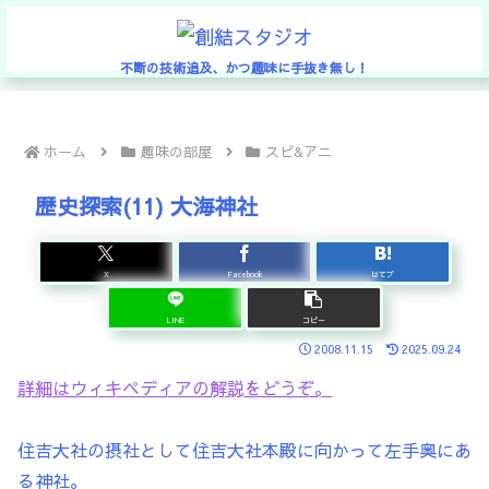
不断の技術追及、かつ趣味に手抜き無し！
ホーム
趣味の部屋
スピ&アニ
歴史探索(11) 大海神社
X
Facebook
はてブ
LINE
コピー
2008.11.15
2025.09.24
詳細はウィキペディアの解説をどうぞ。
住吉大社の摂社として住吉大社本殿に向かって左手奥にあ
る神社。