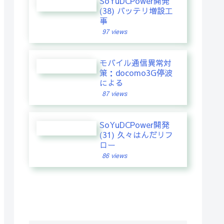
SoYuDCPower開発
(38) バッテリ増設工
事
97 views
モバイル通信異常対
策：docomo3G停波
による
87 views
SoYuDCPower開発
(31) 久々はんだリフ
ロー
86 views