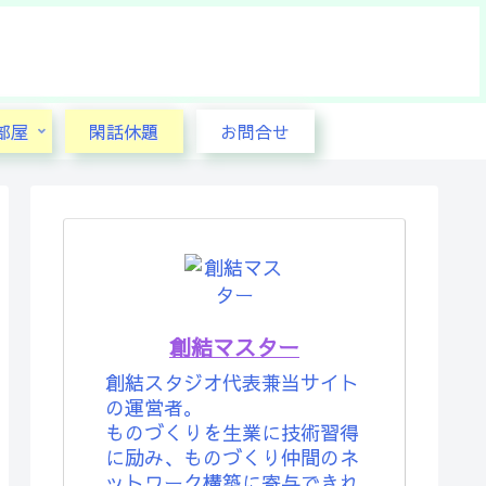
部屋
閑話休題
お問合せ
創結マスター
創結スタジオ代表兼当サイト
の運営者。
ものづくりを生業に技術習得
に励み、ものづくり仲間のネ
ットワーク構築に寄与できれ