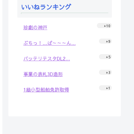
いいねランキング
+10
珍劇の神戸
+9
ぶちっ！…ば～～～ん...
+5
バッテリテスタDL2...
+3
事業の表札3D造形
+1
1級小型船舶免許取得