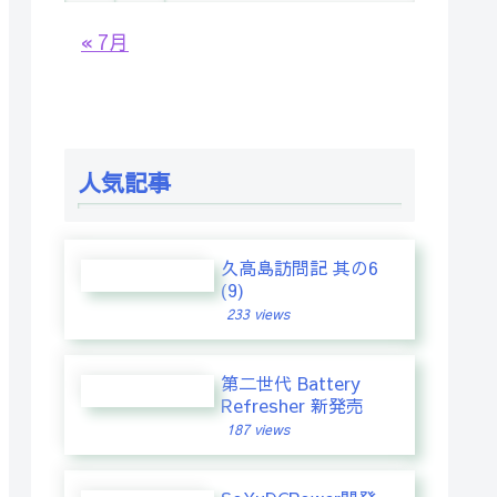
« 7月
人気記事
久高島訪問記 其の6
(9)
233 views
第二世代 Battery
Refresher 新発売
187 views