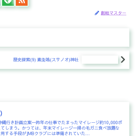
創結マスター
歴史探索(9) 素戔嗚(スサノオ)神社
)
沖縄行き計画立案一昨年の仕事でたまったマイレージ約10,000ポ
れてしまう。かつては、年末マイレージ一掃の毛ガニ食べ放題な
用する手段がJMBクラブには準備されていた...