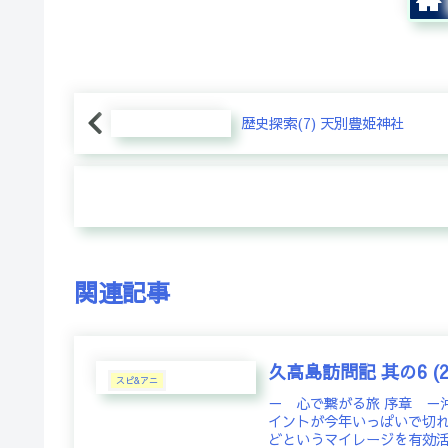
歴史探索(7) 天別豊姫神社
関連記事
久高島訪問記 其の6 (2
スピ&アニ
－ 心で繋がる旅 序章 －
イントが今年いっぱいで切
どというマイレージを有効活