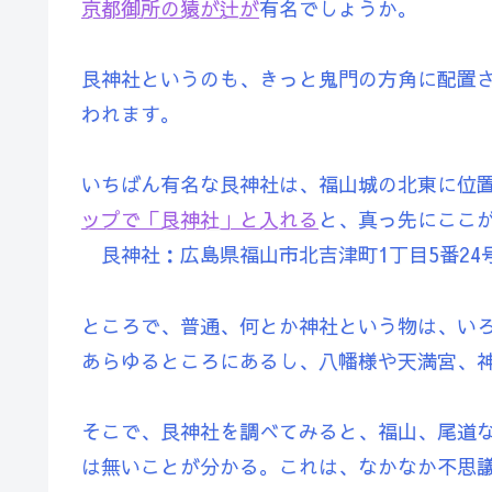
京都御所の猿が辻が
有名でしょうか。
艮神社というのも、きっと鬼門の方角に配置
われます。
いちばん有名な艮神社は、福山城の北東に位
ップで「艮神社」と入れる
と、真っ先にここ
艮神社：広島県福山市北吉津町1丁目5番24
ところで、普通、何とか神社という物は、い
あらゆるところにあるし、八幡様や天満宮、
そこで、艮神社を調べてみると、福山、尾道
は無いことが分かる。これは、なかなか不思