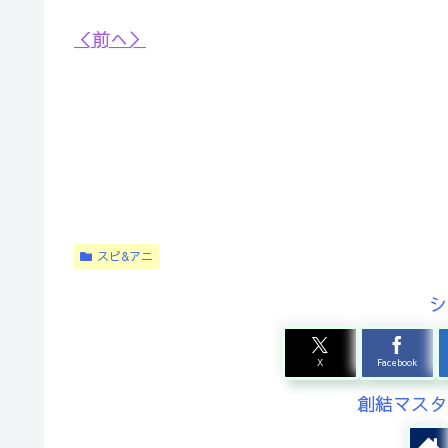
＜前へ＞
スピ&アニ
シ
X
Facebook
創結マスタ