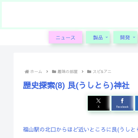
ニュース
製品
開発
ホーム
趣味の部屋
スピ&アニ
歴史探索(8) 艮(うしとら)神社
X
Facebook
福山駅の北口からほど近いところに艮(うしと